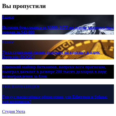
Вы пропустили
Разное
История бриллианта за $5000, NFT на основе которого был
продан за $43,000
Разное
Уолл-стритский гигант отвечает на критику в адрес
Dogecoin (DOGE)
Одинокий майнер биткоинов, вопреки всем прогнозам,
выиграл джекпот в размере 200 тысяч долларов в виде
вознаграждения за блок
ТЕПЛОИЗОЛЯЦИЯ
Грядут масштабные обновления для Ethereum и Solana:
что изменится?
Студия Уюта