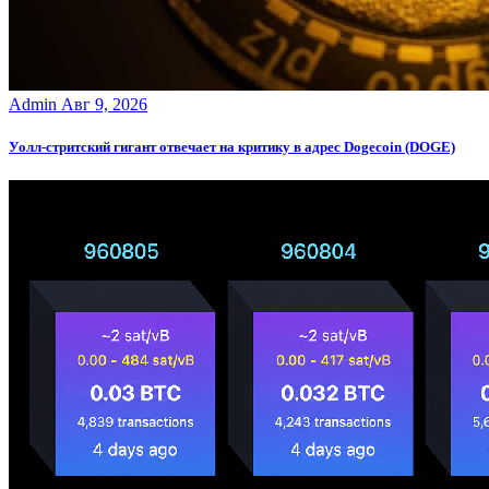
Admin
Авг 9, 2026
Уолл-стритский гигант отвечает на критику в адрес Dogecoin (DOGE)