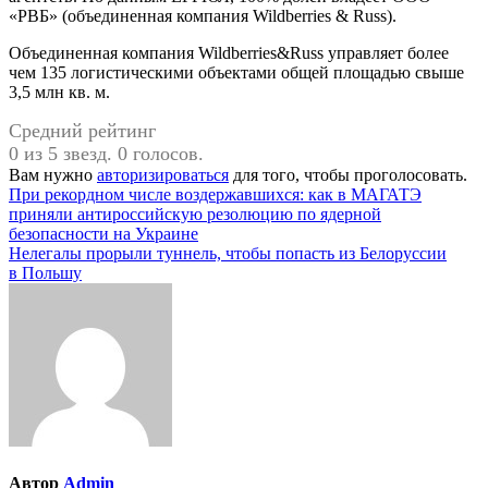
«РВБ» (объединенная компания Wildberries & Russ).
Объединенная компания Wildberries&Russ управляет более
чем 135 логистическими объектами общей площадью свыше
3,5 млн кв. м.
Средний рейтинг
0 из 5 звезд. 0 голосов.
Вам нужно
авторизироваться
для того, чтобы проголосовать.
Навигация
При рекордном числе воздержавшихся: как в МАГАТЭ
приняли антироссийскую резолюцию по ядерной
по
безопасности на Украине
записям
Нелегалы прорыли туннель, чтобы попасть из Белоруссии
в Польшу
Автор
Admin