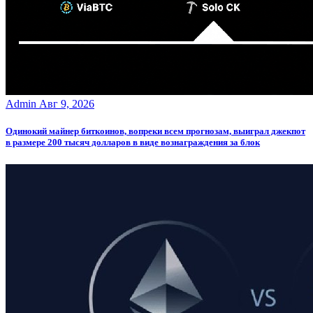
Admin
Авг 9, 2026
Одинокий майнер биткоинов, вопреки всем прогнозам, выиграл джекпот
в размере 200 тысяч долларов в виде вознаграждения за блок