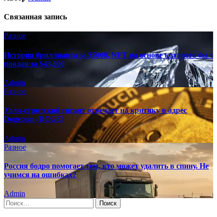
Связанная запись
Разное
История бриллианта за $5000, NFT на основе которого был
продан за $43,000
Admin
Разное
Уолл-стритский гигант отвечает на критику в адрес
Dogecoin (DOGE)
Admin
Разное
Россия бодро помогает тем, кто может удалить в спину. Не
учимся на ошибках?
Admin
Найти: