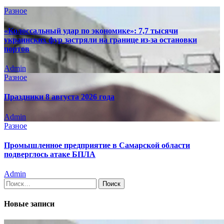
Разное
«Колоссальный удар по экономике»: 7,7 тысячи
украинских фур застряли на границе из-за остановки
портов
Admin
Разное
Праздники 8 августа 2026 года
Admin
Разное
Промышленное предприятие в Самарской области
подверглось атаке БПЛА
Admin
Найти:
Новые записи