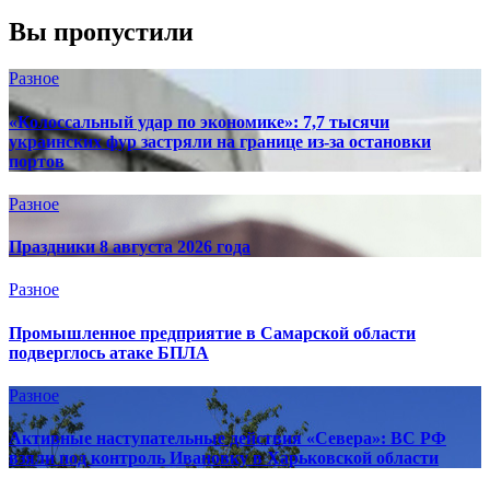
Вы пропустили
Разное
«Колоссальный удар по экономике»: 7,7 тысячи
украинских фур застряли на границе из-за остановки
портов
Разное
Праздники 8 августа 2026 года
Разное
Промышленное предприятие в Самарской области
подверглось атаке БПЛА
Разное
Активные наступательные действия «Севера»: ВС РФ
взяли под контроль Ивановку в Харьковской области