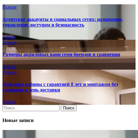
Разное
Агентские аккаунты в социальных сетях: назначение,
управление доступом и безопасность
Admin
Разное
Размеры акриловых ванн семи брендов в сравнении
Admin
Разное
Душевые кабины с гарантией 8 лет и монтажом без
силикона в день доставки
Admin
Найти:
Новые записи