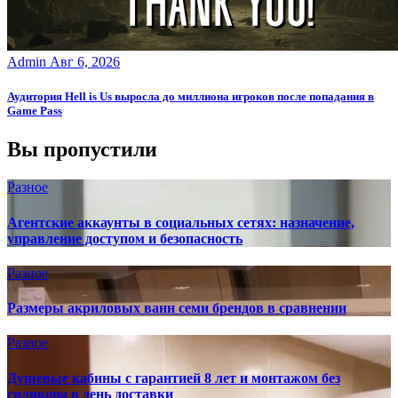
Admin
Авг 6, 2026
Аудитория Hell is Us выросла до миллиона игроков после попадания в
Game Pass
Вы пропустили
Разное
Агентские аккаунты в социальных сетях: назначение,
управление доступом и безопасность
Разное
Размеры акриловых ванн семи брендов в сравнении
Разное
Душевые кабины с гарантией 8 лет и монтажом без
силикона в день доставки