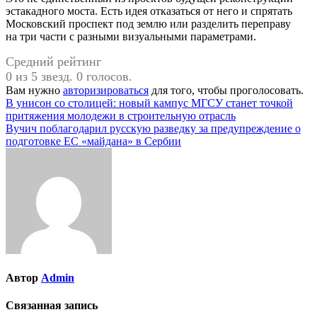
эстакадного моста. Есть идея отказаться от него и спрятать
Московский проспект под землю или разделить переправу
на три части с разными визуальными параметрами.
Средний рейтинг
0 из 5 звезд. 0 голосов.
Вам нужно
авторизироваться
для того, чтобы проголосовать.
Навигация
В унисон со столицей: новый кампус МГСУ станет точкой
притяжения молодежи в строительную отрасль
по
Вучич поблагодарил русскую разведку за предупреждение о
записям
подготовке ЕС «майдана» в Сербии
Автор
Admin
Связанная запись