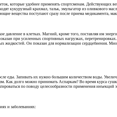
ток, которые удобнее применять спортсменам. Действующих веще
входят кукурузный крахмал, тальк, эмульгатор из оливкового ма
ющие вещества поступают сразу после приема медикамента, макс
е давление в клетках. Магний, кроме того, поставляя им энерг
показан при усиленных спортивных нагрузках, перетренировках.
 жидкостей. Он показан для нормализации сердцебиения. Миока
сле еды. Запивать их нужно большим количеством воды. Увеличив
изм. Как долго можно принимать Аспаркам? Во время курса суш
ьтироваться по поводу целесообразности применения инъекций э
иях и заболеваниях: