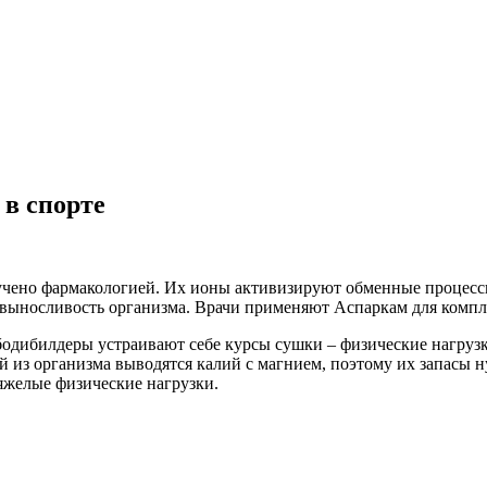
в спорте
зучено фармакологией. Их ионы активизируют обменные процес
ыносливость организма. Врачи применяют Аспаркам для комплек
бодибилдеры устраивают себе курсы сушки – физические нагруз
ей из организма выводятся калий с магнием, поэтому их запасы
яжелые физические нагрузки.