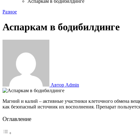
Аспаркам в бодибилдинге
Разное
Аспаркам в бодибилдинге
Автор Admin
Магний и калий – активные участники клеточного обмена веществ, быстро расходующиеся по ходу изнурительных спортивных тренировок. В бодибилдинге Аспаркам применяется широко
как безопасный источник их восполнения. Препарат пользуетс
Оглавление