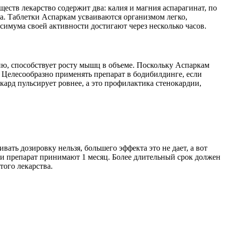
ств лекарство содержит два: калия и магния аспарагинат, по
сла. Таблетки Аспаркам усваиваются организмом легко,
имума своей активности достигают через несколько часов.
ию, способствует росту мышц в объеме. Поскольку Аспаркам
 Целесообразно применять препарат в бодибилдинге, если
рд пульсирует ровнее, а это профилактика стенокардии,
ать дозировку нельзя, большего эффекта это не дает, а вот
ки препарат принимают 1 месяц. Более длительный срок должен
того лекарства.