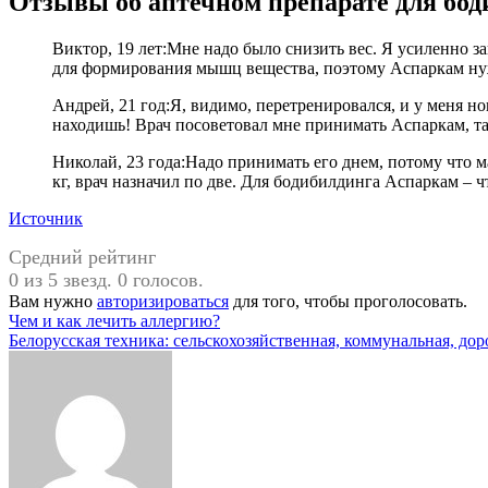
Отзывы об аптечном препарате для бод
Виктор, 19 лет:­Мне надо было снизить вес. Я усиленно занимался бодибилдингом, сидел на белковом рационе, бадьями пил воду. Но с ней же выводятся калий и магний, важные
для формирования мышц вещества, поэтому Аспаркам ну
Андрей, 21 год:­Я, видимо, перетренировался, и у меня ноги стали сводить судороги, особенно часто по ночам. Вскакиваешь, приседаешь, массируешь ноги… Места себе не
находишь! Врач посоветовал мне принимать Аспаркам, та
Николай, 23 года:­Надо принимать его днем, потому что магний вечером не усваивается. Учитывать вес тоже нужно. Если меньше 80 кг, можно пить по одной таблетке, а у меня 95
кг, врач назначил по две. Для бодибилдинга Аспаркам – ч
Источник
Средний рейтинг
0 из 5 звезд. 0 голосов.
Вам нужно
авторизироваться
для того, чтобы проголосовать.
Навигация
Чем и как лечить аллергию?
Белорусская техника: сельскохозяйственная, коммунальная, до
по
записям