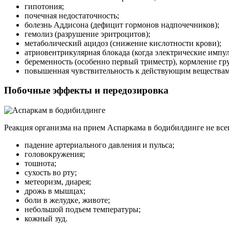
гипотония;
почечная недостаточность;
болезнь Аддисона (дефицит гормонов надпочечников);
гемолиз (разрушение эритроцитов);
метаболический ацидоз (снижение кислотности крови);
атриовентрикулярная блокада (когда электрические импу
беременность (особенно первый триместр), кормление гр
повышенная чувствительность к действующим веществам
Побочные эффекты и передозировка
Реакция организма на прием Аспаркама в бодибилдинге не все
падение артериального давления и пульса;
головокружения;
тошнота;
сухость во рту;
метеоризм, диарея;
дрожь в мышцах;
боли в желудке, животе;
небольшой подъем температуры;
кожный зуд.