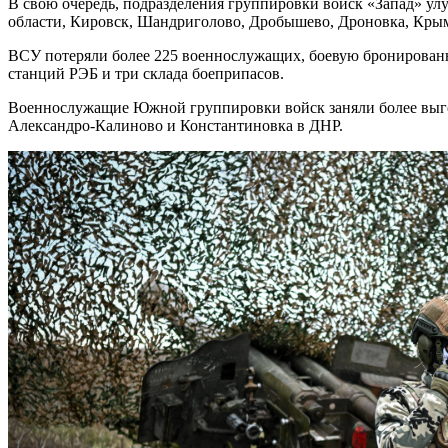
В свою очередь, подразделения группировки войск «Запад» ул
области, Кировск, Шандриголово, Дробышево, Дроновка, Кры
ВСУ потеряли более 225 военнослужащих, боевую бронированн
станций РЭБ и три склада боеприпасов.
Военнослужащие Южной группировки войск заняли более выго
Александро-Калиново и Константиновка в ДНР.