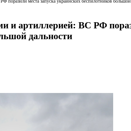
 РФ поразили места запуска украинских беспилотников большой
и и артиллерией: ВС РФ пораз
ольшой дальности