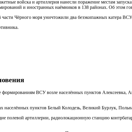
акетные войска и артиллерия нанесли поражение местам запуска
ирований и иностранных наёмников в 138 районах. Об этом гов
ой части Чёрного моря уничтожили два безэкипажных катера ВСУ
отивника.
сновения
е формированиям ВСУ возле населённых пунктов Алексеевка, А
 населённых пунктов Белый Колодезь, Великий Бурлук, Польна
рудие полевой артиллерии, радиолокационную станцию контрбат