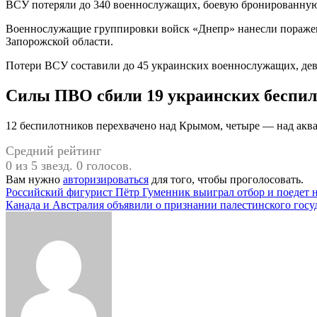
ВСУ потеряли до 340 военнослужащих, боевую бронированную 
Военнослужащие группировки войск «Днепр» нанесли поражени
Запорожской области.
Потери ВСУ составили до 45 украинских военнослужащих, дев
Силы ПВО сбили 19 украинских беспил
12 беспилотников перехвачено над Крымом, четыре — над аква
Средний рейтинг
0 из 5 звезд. 0 голосов.
Вам нужно
авторизироваться
для того, чтобы проголосовать.
Навигация
Российский фигурист Пётр Гуменник выиграл отбор и поедет 
Канада и Австралия объявили о признании палестинского госу
по
записям