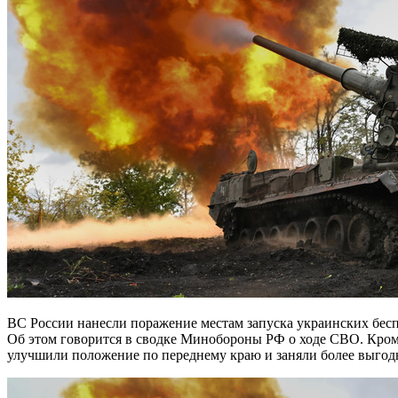
ВС России нанесли поражение местам запуска украинских беспилотников большой дальности, а также пунктам временной дислокации украинских формирований и иностранных наёмников.
Об этом говорится в сводке Минобороны РФ о ходе СВО. Кроме
улучшили положение по переднему краю и заняли более выгод