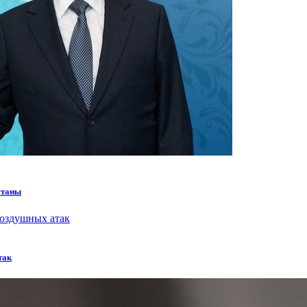
станы
так