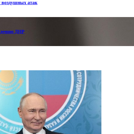
т воздушных атак
ождению ДНР