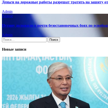
Деньги на дорожные работы разрешат тратить на защиту о
Admin
Разное
Путину доложили о почти безостановочных боях по освоб
Admin
Найти:
Новые записи