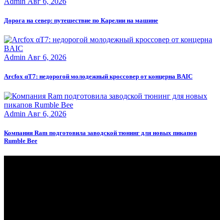
Admin
Авг 6, 2026
Дорога на север: путешествие по Карелии на машине
Admin
Авг 6, 2026
Arcfox αT7: недорогой молодежный кроссовер от концерна BAIC
Admin
Авг 6, 2026
Компания Ram подготовила заводской тюнинг для новых пикапов
Rumble Bee