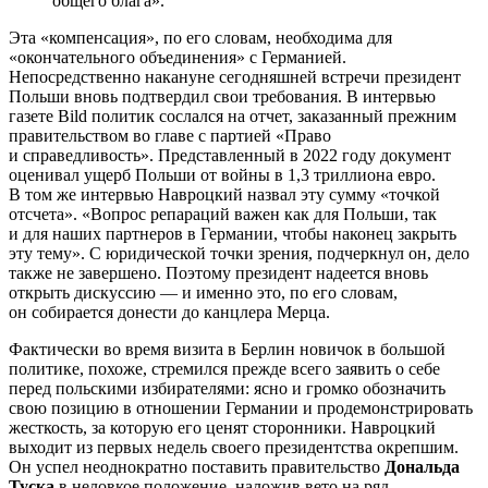
общего блага».
Эта «компенсация», по его словам, необходима для
«окончательного объединения» с Германией.
Непосредственно накануне сегодняшней встречи президент
Польши вновь подтвердил свои требования. В интервью
газете Bild политик сослался на отчет, заказанный прежним
правительством во главе с партией «Право
и справедливость». Представленный в 2022 году документ
оценивал ущерб Польши от войны в 1,3 триллиона евро.
В том же интервью Навроцкий назвал эту сумму «точкой
отсчета». «Вопрос репараций важен как для Польши, так
и для наших партнеров в Германии, чтобы наконец закрыть
эту тему». С юридической точки зрения, подчеркнул он, дело
также не завершено. Поэтому президент надеется вновь
открыть дискуссию — и именно это, по его словам,
он собирается донести до канцлера Мерца.
Фактически во время визита в Берлин новичок в большой
политике, похоже, стремился прежде всего заявить о себе
перед польскими избирателями: ясно и громко обозначить
свою позицию в отношении Германии и продемонстрировать
жесткость, за которую его ценят сторонники. Навроцкий
выходит из первых недель своего президентства окрепшим.
Он успел неоднократно поставить правительство
Дональда
Туска
в неловкое положение, наложив вето на ряд