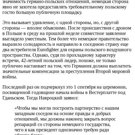
значимость германо-польских отношений, немецкая сторона
явно не захотела предоставлять требовательному польскому
гостю большую публичную площадку.
Это вызывает удивление, с одной стороны, но, с другой
стороны — вполне объяснимо. После происшествия с дроном
в Польше в среду на прошлой неделе совместное заявление
выглядело уместным. Тем более что немецкое правительство
выразило солидарность и направило в соседнюю страну еще
два истребителя Eurofighter для охраны польского воздушного
пространства. Однако, судя по прохладному характеру
встречи, 42-летний польский лидер, похоже, не только
публично настаивает на том, что Германия должна выплатить
значительные компенсации за преступления Второй мировой
войны.
Последний раз он подчеркнул это 1 сентября на церемонии,
посвященной годовщине начала войны в Вестерплатте под
Гданьском. Тогда Навроцкий заявил:
«Чтобы мы могли построить партнерство с нашим
западным соседом на основе правды и добрых
отношений, мы должны наконец закрыть вопрос
репараций со стороны немецкого государства,
чего я как президент однозначно требую ради