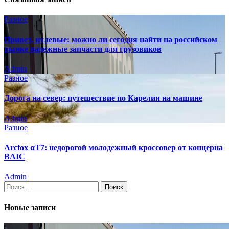
Разное
Привет, нулевые: можно ли сегодня найти на российском
рынке надежные запчасти для грузовиков
Admin
Разное
Дорога на север: путешествие по Карелии на машине
Admin
Разное
Arcfox αT7: недорогой молодежный кроссовер от концерна
BAIC
Admin
Найти:
Новые записи