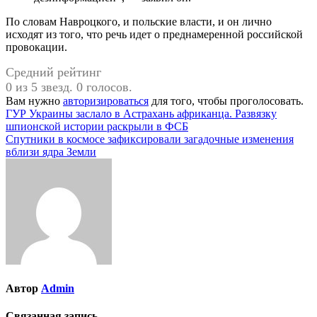
По словам Навроцкого, и польские власти, и он лично
исходят из того, что речь идет о преднамеренной российской
провокации.
Средний рейтинг
0 из 5 звезд. 0 голосов.
Вам нужно
авторизироваться
для того, чтобы проголосовать.
Навигация
ГУР Украины заслало в Астрахань африканца. Развязку
шпионской истории раскрыли в ФСБ
по
Спутники в космосе зафиксировали загадочные изменения
записям
вблизи ядра Земли
Автор
Admin
Связанная запись