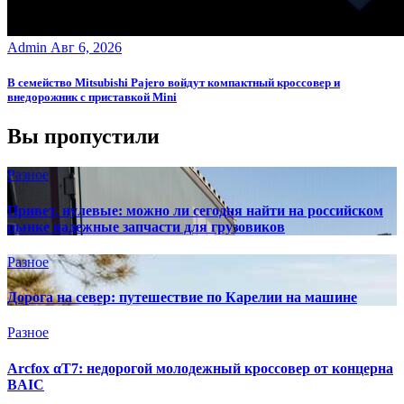
Admin
Авг 6, 2026
В семейство Mitsubishi Pajero войдут компактный кроссовер и
внедорожник с приставкой Mini
Вы пропустили
Разное
Привет, нулевые: можно ли сегодня найти на российском
рынке надежные запчасти для грузовиков
Разное
Дорога на север: путешествие по Карелии на машине
Разное
Arcfox αT7: недорогой молодежный кроссовер от концерна
BAIC