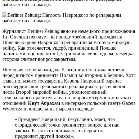
Журналист Berliner Zeitung явно не немецкого происхождения
Ян Опелька негодует по поводу требований президента
Польши Кароля Навроцкого репараций за Вторую мировую
войну. Как отмечается, ущерб, причиненный Польше
нацистами, оценивают в 1,3 триллиона евро, однако немецкая
сторона считает вопрос закрытым.
Немецкая сторона ожидала благоприятного хода встречи
перед визитом президента Польши во вторник в Берлин. Хотя
глава польского государства Кароль Навроцкий заранее
подтвердил свои требования о репарациях за разрушения
после Второй мировой войны, уполномоченный
федерального правительства по вопросам германо-польских
отношений
Кнут Абрахам
в интервью польской газете Gazeta
Wyborcza в понедельник выразил надежду:
«Президент Навроцкий, безусловно, знает, что
с юридической точки зрения этот вопрос для нас
закрыт. Раз он это понимает, то, вероятно,
предложит другой подход».