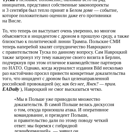
инициатив, представил собственные законопроекты
и 3 сентября был тепло принят в Белом доме — событие,
которое положительно оценили даже его противники
на Висле.
То, что теперь он выступает очень уверенно, во многом
объясняется и инцидентом с дроном в прошлую среду, а также
близостью к политической линии Трампа. Польские СМИ
теперь наперебой хвалят сотрудничество Навроцкого
с правительством Туска по данному вопросу. Сам Навроцкий
также затронул эту тему накануне своего визита в Берлин,
подчеркнув при этом отличное взаимодействие партнеров
по НАТО. Однако, когда журналист издания Bild несколько
раз настойчиво просил привести конкретные доказательства
того, что инцидент с дроном был целенаправленной
российской провокацией (
ну, как без нее, Янек? — прим.
EADaily
), Навроцкий не смог высказаться четко.
«Мы в Польше уже приводили множество
доказательств. В самой Польше велась дискуссия
о том, откуда произошла атака. И оперативное
командование, и президент Польши,
и правительство дали по этому поводу четкий
ответ: мы боремся с гибридной
дезинформацией», — заявил он.