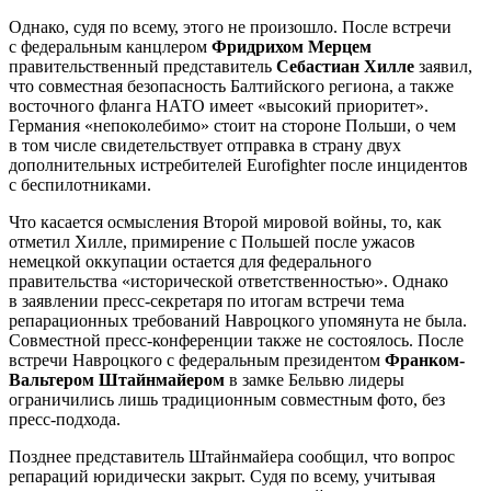
Однако, судя по всему, этого не произошло. После встречи
с федеральным канцлером
Фридрихом Мерцем
правительственный представитель
Себастиан Хилле
заявил,
что совместная безопасность Балтийского региона, а также
восточного фланга НАТО имеет «высокий приоритет».
Германия «непоколебимо» стоит на стороне Польши, о чем
в том числе свидетельствует отправка в страну двух
дополнительных истребителей Eurofighter после инцидентов
с беспилотниками.
Что касается осмысления Второй мировой войны, то, как
отметил Хилле, примирение с Польшей после ужасов
немецкой оккупации остается для федерального
правительства «исторической ответственностью». Однако
в заявлении пресс-секретаря по итогам встречи тема
репарационных требований Навроцкого упомянута не была.
Совместной пресс-конференции также не состоялось. После
встречи Навроцкого с федеральным президентом
Франком-
Вальтером Штайнмайером
в замке Бельвю лидеры
ограничились лишь традиционным совместным фото, без
пресс-подхода.
Позднее представитель Штайнмайера сообщил, что вопрос
репараций юридически закрыт. Судя по всему, учитывая