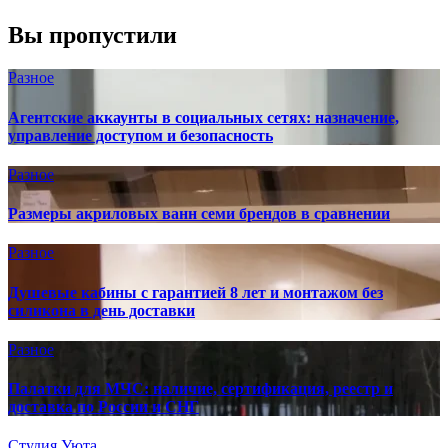
Вы пропустили
Разное
Агентские аккаунты в социальных сетях: назначение,
управление доступом и безопасность
Разное
Размеры акриловых ванн семи брендов в сравнении
Разное
Душевые кабины с гарантией 8 лет и монтажом без
силикона в день доставки
Разное
Палатки для МЧС: наличие, сертификация, реестр и
доставка по России и СНГ
Студия Уюта