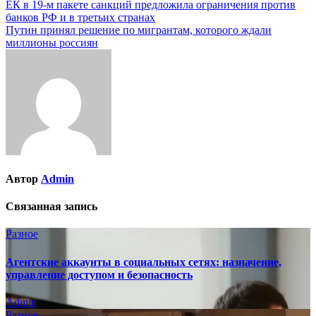
Навигация
ЕК в 19-м пакете санкций предложила ограничения против
банков РФ и в третьих странах
по
Путин принял решение по мигрантам, которого ждали
записям
миллионы россиян
Автор
Admin
Связанная запись
Разное
Агентские аккаунты в социальных сетях: назначение,
управление доступом и безопасность
Admin
Разное