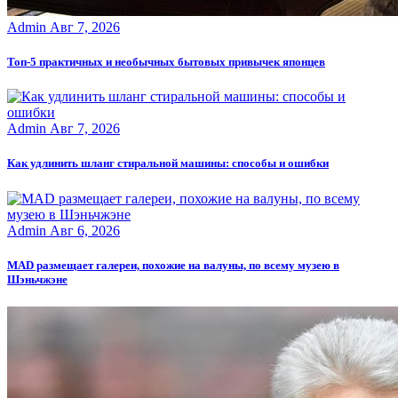
Admin
Авг 7, 2026
Топ-5 практичных и необычных бытовых привычек японцев
Admin
Авг 7, 2026
Как удлинить шланг стиральной машины: способы и ошибки
Admin
Авг 6, 2026
MAD размещает галереи, похожие на валуны, по всему музею в
Шэньчжэне