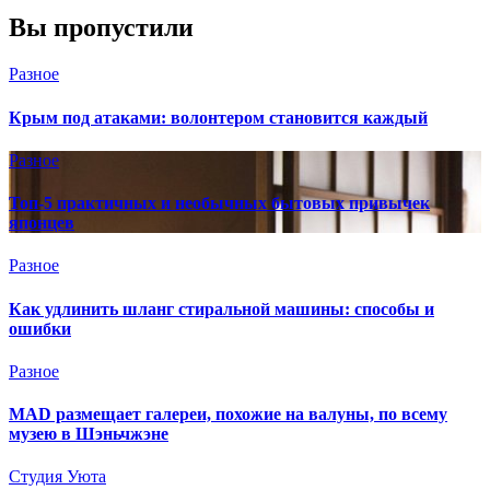
Вы пропустили
Разное
Крым под атаками: волонтером становится каждый
Разное
Топ-5 практичных и необычных бытовых привычек
японцев
Разное
Как удлинить шланг стиральной машины: способы и
ошибки
Разное
MAD размещает галереи, похожие на валуны, по всему
музею в Шэньчжэне
Студия Уюта