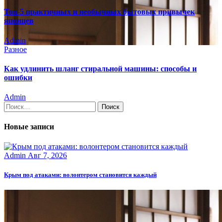
Топ-5 практичных и необычных бытовых привычек
японцев
Admin
Разное
Как удлинить шланг стиральной машины: способы и
ошибки
Admin
Найти:
Новые записи
Admin
Авг 7, 2026
Крым под атаками: волонтером становится каждый