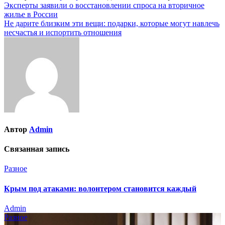
Навигация
Эксперты заявили о восстановлении спроса на вторичное
жилье в России
по
Не дарите близким эти вещи: подарки, которые могут навлечь
записям
несчастья и испортить отношения
Автор
Admin
Связанная запись
Разное
Крым под атаками: волонтером становится каждый
Admin
Разное