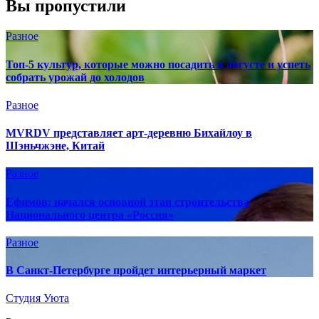
Вы пропустили
Разное
Топ-5 культур, которые можно посадить в августе и успеть
собрать урожай до холодов
Разное
MVRDV представляет арт-деревню Бихайлоу в
Шэньчжэне, Китай
Разное
Ефимов: начался основной этап строительства
Национального центра «Россия»
Разное
В Санкт-Петербурге пройдет интерьерный маркет
Студия Уюта