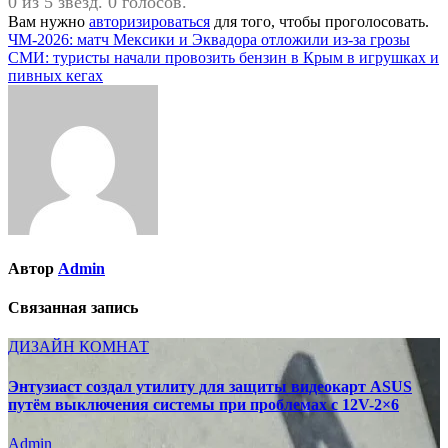
0 из 5 звезд. 0 голосов.
Вам нужно
авторизироваться
для того, чтобы проголосовать.
Навигация
ЧМ-2026: матч Мексики и Эквадора отложили из-за грозы
СМИ: туристы начали провозить бензин в Крым в игрушках и
по
пивных кегах
записям
Автор
Admin
Связанная запись
ДИЗАЙН КОМНАТ
Энтузиаст создал утилиту для защиты видеокарт ASUS
путём выключения системы при проблемах с 12V-2×6
Admin