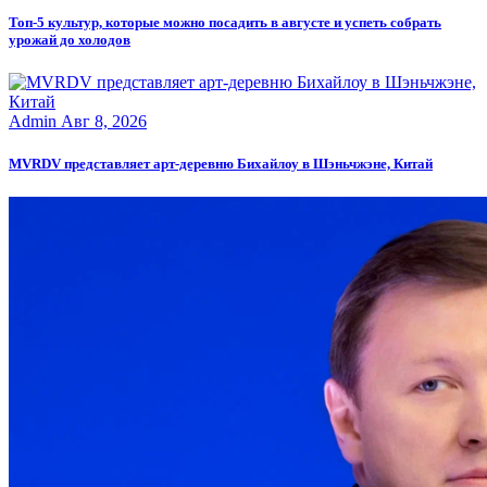
Топ-5 культур, которые можно посадить в августе и успеть собрать
урожай до холодов
Admin
Авг 8, 2026
MVRDV представляет арт-деревню Бихайлоу в Шэньчжэне, Китай