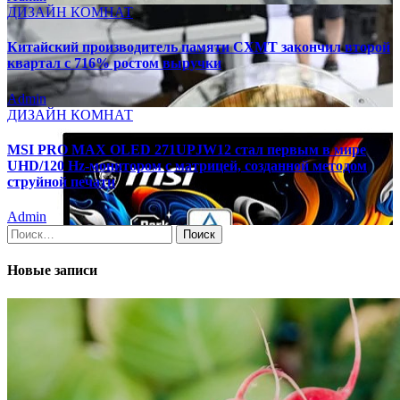
ДИЗАЙН КОМНАТ
Китайский производитель памяти CXMT закончил второй
квартал с 716% ростом выручки
Admin
ДИЗАЙН КОМНАТ
MSI PRO MAX OLED 271UPJW12 стал первым в мире
UHD/120 Hz-монитором с матрицей, созданной методом
струйной печати
Admin
Найти:
Новые записи