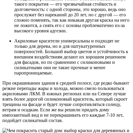
такого покрытия — его чрезвычайная стойкость и
долговечность: с одной стороны, это хорошо, ведь оно
прослужит без нареканий до 20 лет, но с другой — его
сложно поменять, так как никакая другая краска на него
не ложится, а снять его с основы проблематично из-за
высокого уровня адгезии.
Акриловые красители универсальны и подходят не
только для дерева, но и для оштукатуренных
поверхностей. Большой выбор цветов и устойчивость к
внешним воздействиям делают их хорошим решением
для фасадов, но по сравнению с силиконовыми и
силикатными они не такие прочные и менее
паропроницаемые.
При окрашивании здания в средней полосе, где редко бывают
резкие перепады жары и холода, можно смело пользоваться
акриловыми ЛКМ. В южных регионах или на Севере лучше
взять более дорогой силиконовый краситель, который скроет
трещины на фасаде и будет лучше сопротивляться солнцу,
ветрам и осадкам. Если же вы решили придать дому
импозантный вид и не перекрашивать его каждые 7-10 лет,
подойдет силикатный состав.