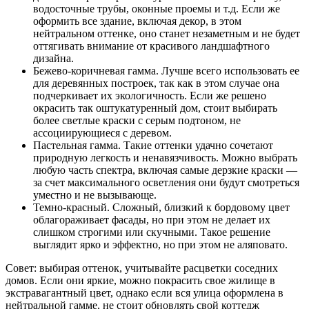
водосточные трубы, оконные проемы и т.д. Если же
оформить все здание, включая декор, в этом
нейтральном оттенке, оно станет незаметным и не будет
оттягивать внимание от красивого ландшафтного
дизайна.
Бежево-коричневая гамма. Лучше всего использовать ее
для деревянных построек, так как в этом случае она
подчеркивает их экологичность. Если же решено
окрасить так оштукатуренный дом, стоит выбирать
более светлые краски с серым подтоном, не
ассоциирующиеся с деревом.
Пастельная гамма. Такие оттенки удачно сочетают
природную легкость и ненавязчивость. Можно выбрать
любую часть спектра, включая самые дерзкие краски —
за счет максимального осветления они будут смотреться
уместно и не вызывающе.
Темно-красный. Сложный, близкий к бордовому цвет
облагораживает фасады, но при этом не делает их
слишком строгими или скучными. Такое решение
выглядит ярко и эффектно, но при этом не аляповато.
Совет: выбирая оттенок, учитывайте расцветки соседних
домов. Если они яркие, можно покрасить свое жилище в
экстравагантный цвет, однако если вся улица оформлена в
нейтральной гамме, не стоит обновлять свой коттедж