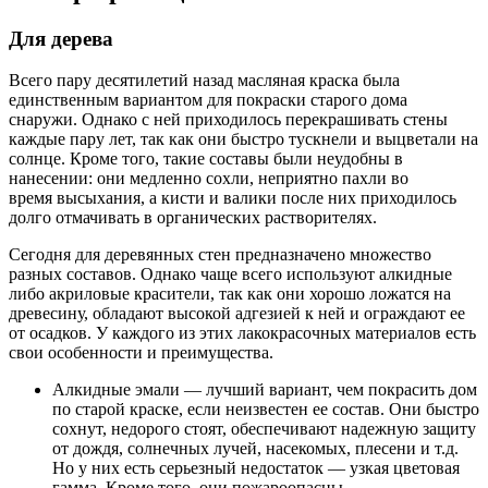
Для дерева
Всего пару десятилетий назад масляная краска была
единственным вариантом для покраски старого дома
снаружи. Однако с ней приходилось перекрашивать стены
каждые пару лет, так как они быстро тускнели и выцветали на
солнце. Кроме того, такие составы были неудобны в
нанесении: они медленно сохли, неприятно пахли во
время высыхания, а кисти и валики после них приходилось
долго отмачивать в органических растворителях.
Сегодня для деревянных стен предназначено множество
разных составов. Однако чаще всего используют алкидные
либо акриловые красители, так как они хорошо ложатся на
древесину, обладают высокой адгезией к ней и ограждают ее
от осадков. У каждого из этих лакокрасочных материалов есть
свои особенности и преимущества.
Алкидные эмали — лучший вариант, чем покрасить дом
по старой краске, если неизвестен ее состав. Они быстро
сохнут, недорого стоят, обеспечивают надежную защиту
от дождя, солнечных лучей, насекомых, плесени и т.д.
Но у них есть серьезный недостаток — узкая цветовая
гамма. Кроме того, они пожароопасны.