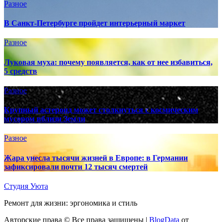
Разное
В Санкт-Петербурге пройдет интерьерный маркет
Разное
Луковая муха: почему появляется, как от нее избавиться,
5 средств
Разное
Крупный астероид может столкнуться с космическим
мусором вблизи Земли
Разное
Жара унесла тысячи жизней в Европе: в Германии
зафиксировали почти 12 тысяч смертей
Студия Уюта
Ремонт для жизни: эргономика и стиль
Авторские права © Все права защищены
|
BlogData
от