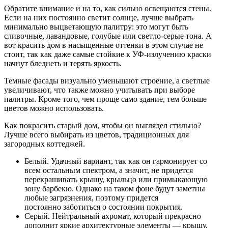
Обратите внимание и на то, как сильно освещаются стены.
Если на них постоянно светит солнце, лучше выбрать
минимально выцветающую палитру: это могут быть
сливочные, лавандовые, голубые или светло-серые тона. А
вот красить дом в насыщенные оттенки в этом случае не
стоит, так как даже самые стойкие к УФ-излучению краски
начнут бледнеть и терять яркость.
Темные фасады визуально уменьшают строение, а светлые
увеличивают, что также можно учитывать при выборе
палитры. Кроме того, чем проще само здание, тем больше
цветов можно использовать.
Как покрасить старый дом, чтобы он выглядел стильно?
Лучше всего выбирать из цветов, традиционных для
загородных коттеджей.
Белый. Удачный вариант, так как он гармонирует со
всем остальным спектром, а значит, не придется
перекрашивать крышу, крыльцо или примыкающую
зону барбекю. Однако на таком фоне будут заметны
любые загрязнения, поэтому придется
постоянно заботиться о состоянии покрытия.
Серый. Нейтральный ахромат, который прекрасно
дополнит яркие архитектурные элементы — крышу,