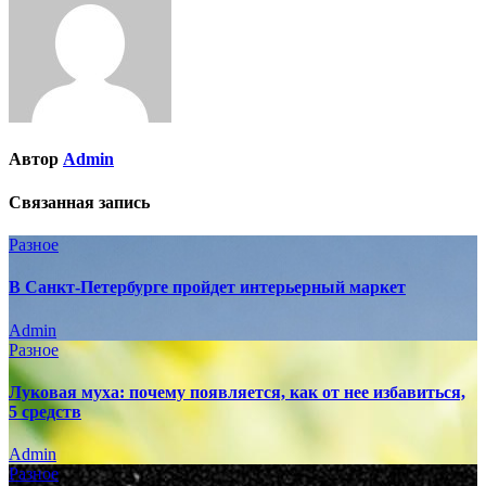
Автор
Admin
Связанная запись
Разное
В Санкт-Петербурге пройдет интерьерный маркет
Admin
Разное
Луковая муха: почему появляется, как от нее избавиться,
5 средств
Admin
Разное