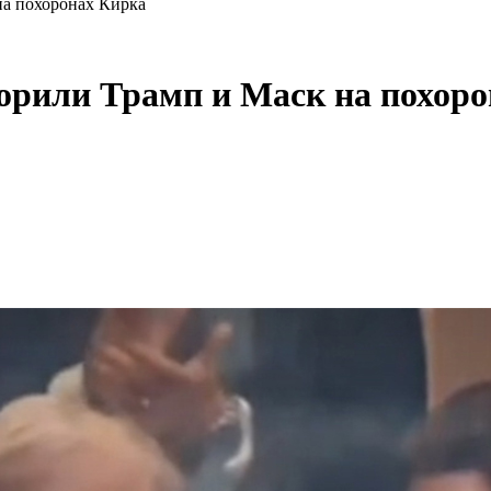
на похоронах Кирка
ворили Трамп и Маск на похор