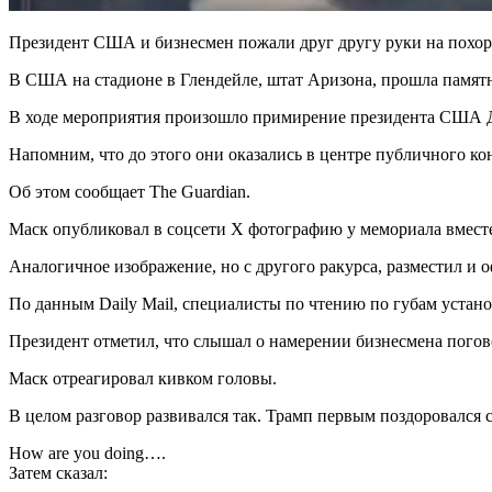
Президент США и бизнесмен пожали друг другу руки на похор
В США на стадионе в Глендейле, штат Аризона, прошла памятн
В ходе мероприятия произошло примирение президента США Д
Напомним, что до этого они оказались в центре публичного ко
Об этом сообщает The Guardian.
Маск опубликовал в соцсети X фотографию у мемориала вместе
Аналогичное изображение, но с другого ракурса, разместил и 
По данным Daily Mail, специалисты по чтению по губам установ
Президент отметил, что слышал о намерении бизнесмена погов
Маск отреагировал кивком головы.
В целом разговор развивался так. Трамп первым поздоровался с
How are you doing….
Затем сказал: