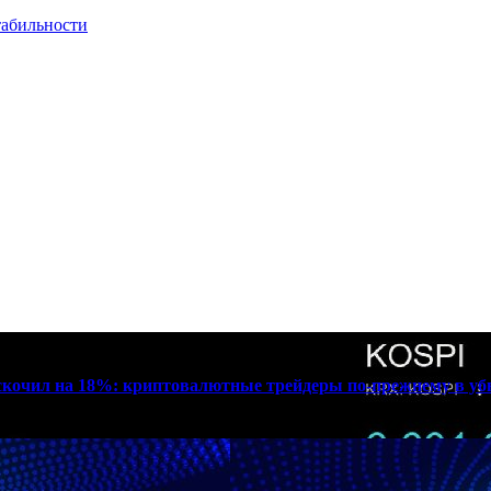
табильности
дскочил на 18%: криптовалютные трейдеры по-прежнему в у