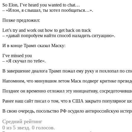
So Elon, I’ve heard you wanted to chat…
– «Илон, я слышал, ты хотел пообщаться…».
Позже предложил:
Let’s try and work out how to get back on track
– «давай попробуем найти способ наладить ситуацию».
И в конце Трамп сказал Маску:
I’ve missed you
– «Я скучал по тебе».
В завершение диалога Трамп пожал ему руку и похлопал по сп
Напомним, что минувшим летом Маск подверг критике президен
Позднее он временно отложил эту инициативу, сосредоточившис
Ранее наш сайт писал о том, что в США закрыто популярное шо
В свою очередь, посольство РФ осудило антироссийскую исте
Средний рейтинг
0 из 5 звезд. 0 голосов.