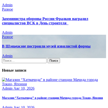
Admin
Разное
Замминистра обороны России Фрадков наградил
специалистов ВСК в День строителя
Admin
Разное
В Шэньчжэне построили музей извилистой формы
Admin
Найти:
Новые записи
Admin
Авг 10, 2026
Магазин “Хатмачида” в районе станции Мачида города Токио, Япония
Admin
Авг 10, 2026