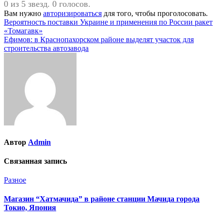
0 из 5 звезд. 0 голосов.
Вам нужно
авторизироваться
для того, чтобы проголосовать.
Навигация
Вероятность поставки Украине и применения по России ракет
«Томагавк»
по
Ефимов: в Краснопахорском районе выделят участок для
записям
строительства автозавода
Автор
Admin
Связанная запись
Разное
Магазин “Хатмачида” в районе станции Мачида города
Токио, Япония