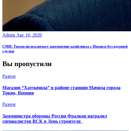
Admin
Авг 10, 2026
СМИ: Трамп ни исключает завершение конфликта с Ираном без ядерной
сделки
Вы пропустили
Разное
Магазин “Хатмачида” в районе станции Мачида города
Токио, Япония
Разное
Замминистра обороны России Фрадков наградил
специалистов ВСК в День строителя