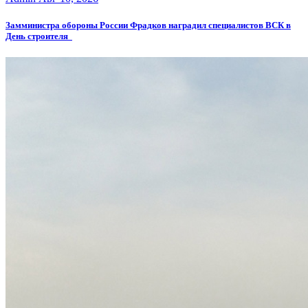
Замминистра обороны России Фрадков наградил специалистов ВСК в
День строителя