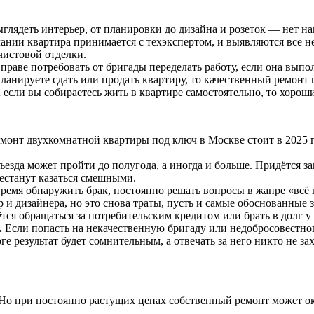
ыглядеть интерьер, от планировки до дизайна и розеток — нет н
ании квартира принимается с техэкспертом, и выявляются все н
чистовой отделки.
раве потребовать от бригады переделать работу, если она выпо
ланируете сдать или продать квартиру, то качественный ремонт
А если вы собираетесь жить в квартире самостоятельно, то хоро
емонт двухкомнатной квартиры под ключ в Москве стоит в 2025 г
езда может пройти до полугода, а иногда и больше. Придётся за
рестанут казаться смешными.
ремя обнаружить брак, постоянно решать вопросы в жанре «всё 
 и дизайнера, но это снова траты, пусть и самые обоснованные з
тся обращаться за потребительским кредитом или брать в долг у 
.
Если попасть на некачественную бригаду или недобросовестног
е результат будет сомнительным, а отвечать за него никто не зах
Но при постоянно растущих ценах собственный ремонт может оказ