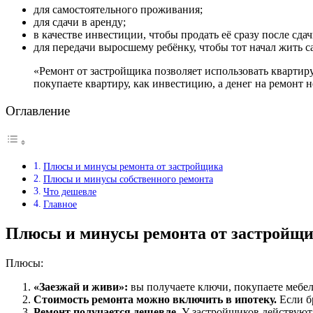
для самостоятельного проживания;
для сдачи в аренду;
в качестве инвестиции, чтобы продать её сразу после сда
для передачи выросшему ребёнку, чтобы тот начал жить с
«Ремонт от застройщика позволяет использовать квартиру сразу после получения ключей и не заниматься ремонтом. Это хорошо, если в ней будет жить кто-то другой или если вы
покупаете квартиру, как инвестицию, а денег на ремонт н
Оглавление
Плюсы и минусы ремонта от застройщика
Плюсы и минусы собственного ремонта
Что дешевле
Главное
Плюсы и минусы ремонта от застройщ
Плюсы:
«Заезжай и живи»:
вы получаете ключи, покупаете мебел
Стоимость ремонта можно включить в ипотеку.
Если бр
Ремонт получается дешевле.
У застройщиков действуют 