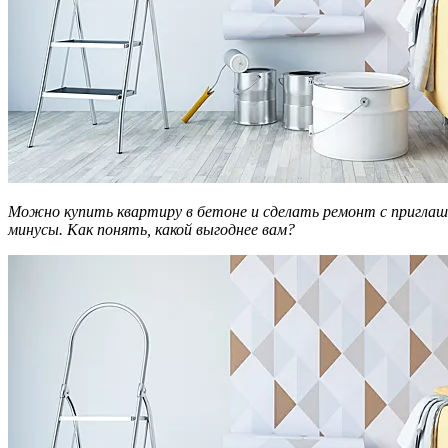
Можно купить квартиру в бетоне и сделать ремонт с приглашённой бригадой или своими руками, а можно — с уже готовой отделкой от застройщика. В обоих вариантах есть свои плюсы и
минусы. Как понять, какой выгоднее вам?