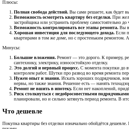
Плюсы:
Полная свобода действий.
Вы сами решаете, как будет в
Возможность осмотреть квартиру без отделки.
При жел
застройщика или устранить проблему самостоятельно до 
Возможность контролировать все этапы ремонта.
Вы вп
Хорошая инвестиция для последующего дохода.
Если п
квартирами в том же доме, но с простеньким ремонтом. 
Минусы:
Большие вложения.
Ремонт — это дорого. К примеру, р
сантехнику, электрику, износостойкую отделку.
Это долгий и нервный процесс.
С момента покупки до въ
контролем работ. Шутки про развод во время ремонта пе
Нужен опыт и знания.
Искать хороших подрядчиков, вов
нервы, но также знания. Решение есть — нанять технадзор
Ремонт не вшить в ипотеку.
Если нет накоплений, придё
Риск столкнуться с недобросовестными подрядчиками
планировали, но и сильно затянуть период ремонта. В итог
Что дешевле
Покупка квартиры без отделки изначально обойдётся дешевле. 
руками.