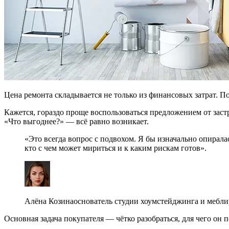
Цена ремонта складывается не только из финансовых затрат. По
Кажется, гораздо проще воспользоваться предложением от зас
«Что выгоднее?» — всё равно возникает.
«Это всегда вопрос с подвохом. Я бы изначально опиралась на те цели, которые преследует покупатель, и его возможности. В обоих вариантах есть свои плюсы и минусы, главное,
кто с чем может мириться и к каким рискам готов».
Алёна Козинаоснователь студии хоумстейджинга и мебл
Основная задача покупателя — чётко разобраться, для чего он 