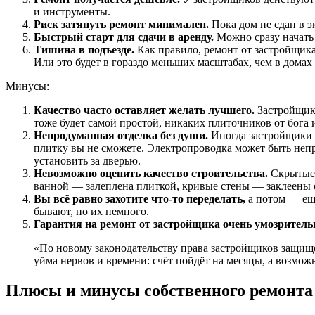
и инструменты.
Риск затянуть ремонт минимален.
Пока дом не сдан в 
Быстрый старт для сдачи в аренду.
Можно сразу начать 
Тишина в подъезде.
Как правило, ремонт от застройщика 
Или это будет в гораздо меньших масштабах, чем в домах 
Минусы:
Качество часто оставляет желать лучшего.
Застройщик,
тоже будет самой простой, никаких плиточников от бога 
Непродуманная отделка без души.
Иногда застройщики 
плитку вы не сможете. Электропроводка может быть непр
установить за дверью.
Невозможно оценить качество строительства.
Скрытые 
ванной — залеплена плиткой, кривые стены — заклеены 
Вы всё равно захотите что-то переделать,
а потом — ещ
бывают, но их немного.
Гарантия на ремонт от застройщика очень умозритель
«По новому законодательству права застройщиков защищены, а вам будет сложно, а точнее, невозможно доказать некачественный ремонт. И даже если получится, на это уйдёт
уйма нервов и времени: счёт пойдёт на месяцы, а возмож
Плюсы и минусы собственного ремонта