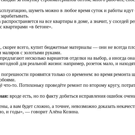
эксплуатацию, шуметь можно в любое время суток и работы идут 
зарабатывать.
распространяется на все квартиры в доме, а значит, у соседей р
с квартирами «в бетоне».
 скорее всего, купит бюджетные материалы — они не всегда пло
и маляров с золотыми руками.
предлагают несколько вариантов отделки на выбор, а иногда она
игодной для реальной жизни: например, розеток мало, и находят
погрешности проявятся только со временем: во время ремонта щ
обоями.
ё что-то. Потихоньку проведёте ремонт по второму кругу, потра
ная:
вроде есть, но по факту добиться исправления ошибок очен
но, и годы», — говорит Алёна Козина.