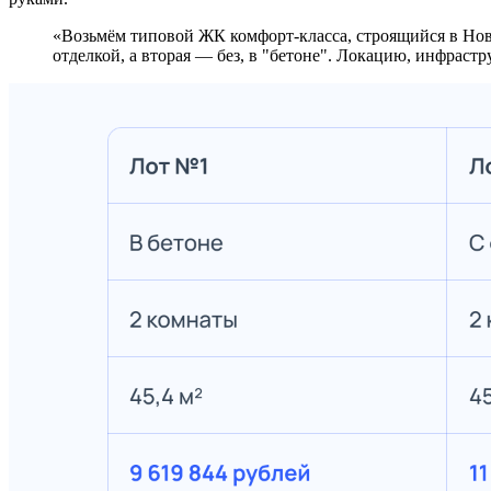
«Возьмём типовой ЖК комфорт-класса, строящийся в Новой Москве. Сдача новостройки намечена на 2026 год, есть квартиры с практически одинаковой площадью, но одна с
отделкой, а вторая — без, в "бетоне". Локацию, инфраст