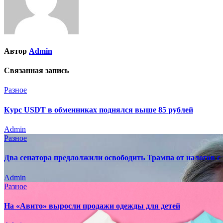
Автор
Admin
Связанная запись
Разное
Курс USDT в обменниках поднялся выше 85 рублей
Admin
Разное
Два сенатора предлолжили освободить Трампа от налогов с
Admin
Разное
На «Авито» выросли продажи одежды для детей