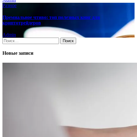
Разное
Премиальное чтиво: топ полезных книг для
криптотрейдеров
Admin
Найти:
Новые записи