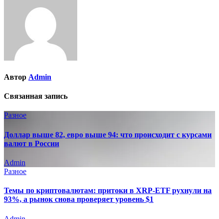
Автор
Admin
Связанная запись
Разное
Доллар выше 82, евро выше 94: что происходит с курсами
валют в России
Admin
Разное
Темы по криптовалютам: притоки в XRP-ETF рухнули на
93%, а рынок снова проверяет уровень $1
Admin