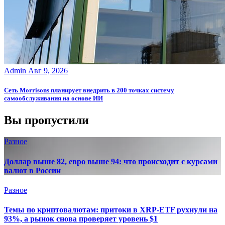
Admin
Авг 9, 2026
Сеть Morrisons планирует внедрить в 200 точках систему
самообслуживания на основе ИИ
Вы пропустили
Разное
Доллар выше 82, евро выше 94: что происходит с курсами
валют в России
Разное
Темы по криптовалютам: притоки в XRP-ETF рухнули на
93%, а рынок снова проверяет уровень $1