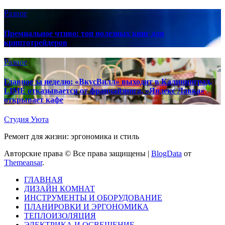
Разное
Премиальное чтиво: топ полезных книг для
криптотрейдеров
Разное
Главное за неделю: «ВкусВилл» выходит в Калининград,
LIMÉ отказывается от франчайзинга, «Яндекс Лавка»
открывает кафе
Студия Уюта
Ремонт для жизни: эргономика и стиль
Авторские права © Все права защищены
|
BlogData
от
Themeansar
.
ГЛАВНАЯ
ДИЗАЙН КОМНАТ
ИНСТРУМЕНТЫ И ОБОРУДОВАНИЕ
ПЛАНИРОВКИ И ЭРГОНОМИКА
ТЕПЛОИЗОЛЯЦИЯ
ЭЛЕКТРИКА И ОСВЕЩЕНИЕ