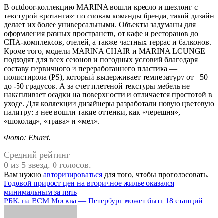
В outdoor-коллекцию MARINA вошли кресло и шезлонг с
текстурой «ротанга»: по словам команды бренда, такой дизайн
делает их более универсальными. Объекты задуманы для
оформления разных пространств, от кафе и ресторанов до
СПА-комплексов, отелей, а также частных террас и балконов.
Кроме того, модели MARINA CHAIR и MARINA LOUNGE
подходят для всех сезонов и погодных условий благодаря
составу первичного и переработанного пластика —
полистирола (PS), который выдерживает температуру от +50
до -50 градусов. А за счет плетеной текстуры мебель не
накапливает осадки на поверхности и отличается простотой в
уходе. Для коллекции дизайнеры разработали новую цветовую
палитру: в нее вошли такие оттенки, как «черешня»,
«шоколад», «трава» и «мел».
Фото: Eburet.
Средний рейтинг
0 из 5 звезд. 0 голосов.
Вам нужно
авторизироваться
для того, чтобы проголосовать.
Навигация
Годовой прирост цен на вторичное жилье оказался
минимальным за пять
по
РБК: на ВСМ Москва — Петербург может быть 18 станций
записям