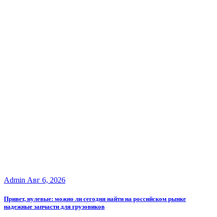
Admin
Авг 6, 2026
Привет, нулевые: можно ли сегодня найти на российском рынке
надежные запчасти для грузовиков