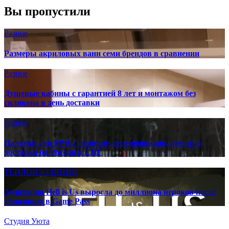
Вы пропустили
Разное
Размеры акриловых ванн семи брендов в сравнении
Разное
Душевые кабины с гарантией 8 лет и монтажом без
силикона в день доставки
Разное
Палатки для МЧС: наличие, сертификация, реестр и
доставка по России и СНГ
ТЕПЛОИЗОЛЯЦИЯ
Аудитория Hell is Us выросла до миллиона игроков после
попадания в Game Pass
Студия Уюта