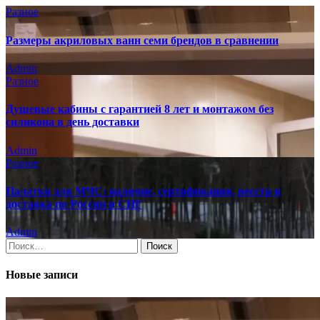
Разное
Размеры акриловых ванн семи брендов в сравнении
Admin
Разное
Душевые кабины с гарантией 8 лет и монтажом без
силикона в день доставки
Admin
Разное
Палатки для МЧС: наличие, сертификация, реестр и
доставка по России и СНГ
Admin
Найти:
Новые записи