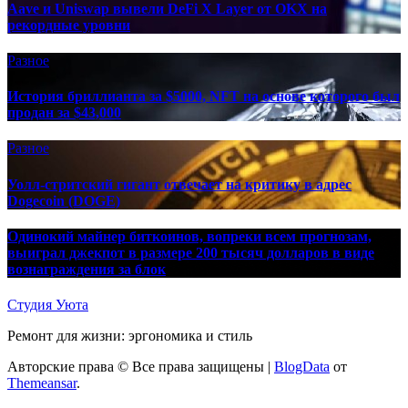
Aave и Uniswap вывели DeFi X Layer от OKX на
рекордные уровни
Разное
История бриллианта за $5000, NFT на основе которого был
продан за $43,000
Разное
Уолл-стритский гигант отвечает на критику в адрес
Dogecoin (DOGE)
Одинокий майнер биткоинов, вопреки всем прогнозам,
выиграл джекпот в размере 200 тысяч долларов в виде
вознаграждения за блок
Студия Уюта
Ремонт для жизни: эргономика и стиль
Авторские права © Все права защищены
|
BlogData
от
Themeansar
.