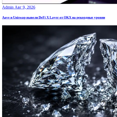
Admin
Авг 9, 2026
Aave и Uniswap вывели DeFi X Layer от OKX на рекордные уровни