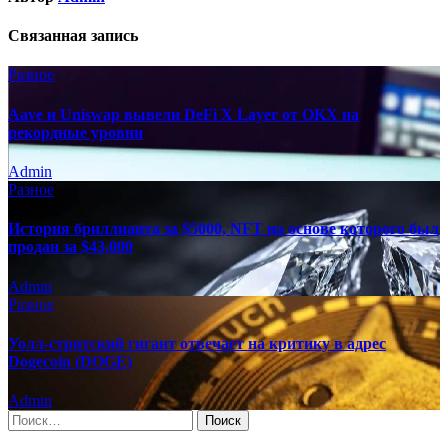
Связанная запись
Разное
Aave и Uniswap вывели DeFi X Layer от OKX на
рекордные уровни
Admin
Разное
История бриллианта за $5000, NFT на основе которого был
продан за $43,000
Admin
Разное
Уолл-стритский гигант отвечает на критику в адрес
Dogecoin (DOGE)
Admin
Найти: