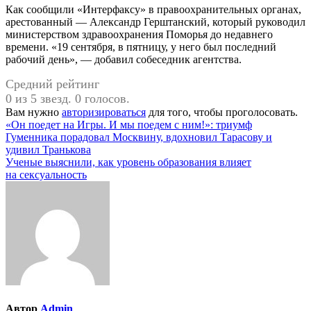
Как сообщили «Интерфаксу» в правоохранительных органах,
арестованный — Александр Герштанский, который руководил
министерством здравоохранения Поморья до недавнего
времени. «19 сентября, в пятницу, у него был последний
рабочий день», — добавил собеседник агентства.
Средний рейтинг
0 из 5 звезд. 0 голосов.
Вам нужно
авторизироваться
для того, чтобы проголосовать.
Навигация
«Он поедет на Игры. И мы поедем с ним!»: триумф
Гуменника порадовал Москвину, вдохновил Тарасову и
по
удивил Транькова
записям
Ученые выяснили, как уровень образования влияет
на сексуальность
Автор
Admin