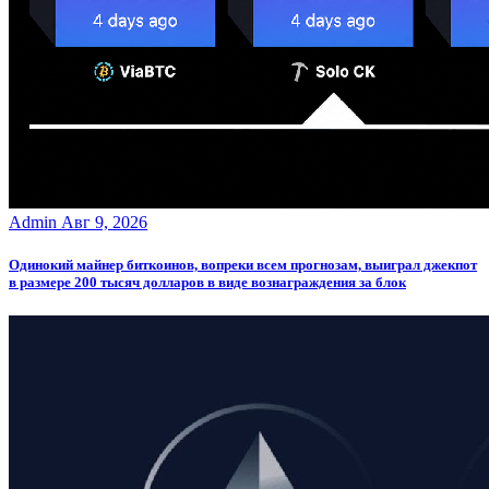
Admin
Авг 9, 2026
Одинокий майнер биткоинов, вопреки всем прогнозам, выиграл джекпот
в размере 200 тысяч долларов в виде вознаграждения за блок