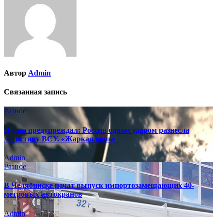
Автор
Admin
Связанная запись
Разное
Путин предупреждал: Россия одним ударом разнесла
логистику ВСУ. «Жаркая ночь»
Admin
Разное
В Челябинске начат выпуск импортозамещающих 40-
метровых автокранов
Admin