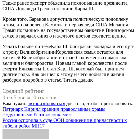
Также ранее эксперт объяснила похлопывание президента
США Дональда Трампа по спине Карла III.
Кроме того, Баранова допустила политическую подоплеку
в том, что королева Камилла и первая леди США Мелания
Трамп появились на государственном банкете в Виндзорском
замке в нарядах синего и желтого цветов соответственно.
Узнать больше по темеКарл III: биография монарха и его путь
к трону ВеликобританииКоролевская семья остается для
жителей Великобритании и стран Содружества символом
величия и благородства. Новым главой королевства после
смерти Елизаветы II стал Карл III, который был принцем
долгие годы. Как он шел к этому и чего добился в жизни —
разберем подробно в статье.Читать дальше
Средний рейтинг
0 из 5 звезд. 0 голосов.
Вам нужно
авторизироваться
для того, чтобы проголосовать.
Навигация
Патриарх Кирилл сравнил православные храмы
с «духовными бензоколонками»
по
Россия оспорила в суде ООН обвинения в причастности к
записям
гибели рейса МН17