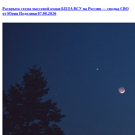
Раскрыта схема массовой атаки БПЛА ВСУ на Россию — сводка СВО
от Юрия Подоляки 07.08.2026