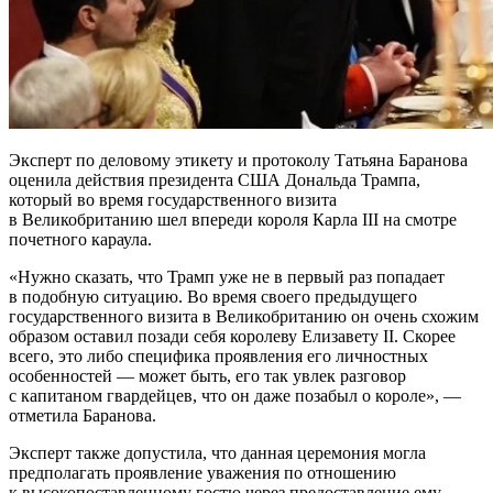
Эксперт по деловому этикету и протоколу Татьяна Баранова
оценила действия президента США Дональда Трампа,
который во время государственного визита
в Великобританию шел впереди короля Карла III на смотре
почетного караула.
«Нужно сказать, что Трамп уже не в первый раз попадает
в подобную ситуацию. Во время своего предыдущего
государственного визита в Великобританию он очень схожим
образом оставил позади себя королеву Елизавету II. Скорее
всего, это либо специфика проявления его личностных
особенностей — может быть, его так увлек разговор
с капитаном гвардейцев, что он даже позабыл о короле», —
отметила Баранова.
Эксперт также допустила, что данная церемония могла
предполагать проявление уважения по отношению
к высокопоставленному гостю через предоставление ему