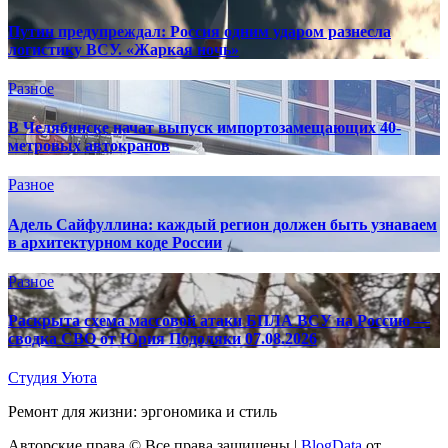
Путин предупреждал: Россия одним ударом разнесла
логистику ВСУ. «Жаркая ночь»
Разное
В Челябинске начат выпуск импортозамещающих 40-
метровых автокранов
Разное
Адель Сайфуллина: каждый регион должен быть узнаваем
в архитектурном коде России
Разное
Раскрыта схема массовой атаки БПЛА ВСУ на Россию —
сводка СВО от Юрия Подоляки 07.08.2026
Студия Уюта
Ремонт для жизни: эргономика и стиль
Авторские права © Все права защищены
|
BlogData
от