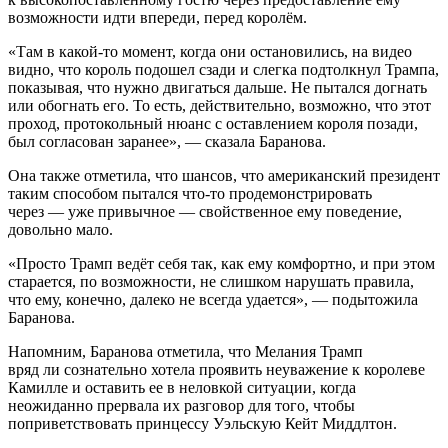
возможности идти впереди, перед королём.
«Там в какой-то момент, когда они остановились, на видео
видно, что король подошел сзади и слегка подтолкнул Трампа,
показывая, что нужно двигаться дальше. Не пытался догнать
или обогнать его. То есть, действительно, возможно, что этот
проход, протокольный нюанс с оставлением короля позади,
был согласован заранее», — сказала Баранова.
Она также отметила, что шансов, что американский президент
таким способом пытался что-то продемонстрировать
через — уже привычное — свойственное ему поведение,
довольно мало.
«Просто Трамп ведёт себя так, как ему комфортно, и при этом
старается, по возможности, не слишком нарушать правила,
что ему, конечно, далеко не всегда удается», — подытожила
Баранова.
Напомним, Баранова отметила, что Мелания Трамп
вряд ли сознательно хотела проявить неуважение к королеве
Камилле и оставить ее в неловкой ситуации, когда
неожиданно прервала их разговор для того, чтобы
поприветствовать принцессу Уэльскую Кейт Миддлтон.