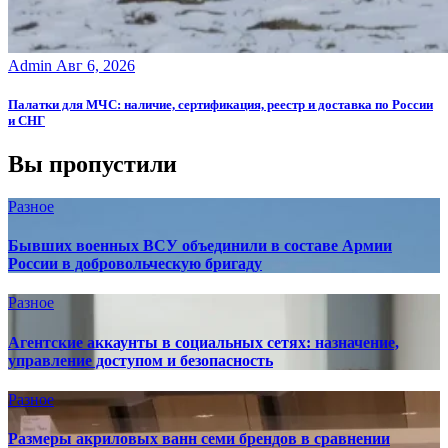
Admin
Авг 6, 2026
Палатки для МЧС: наличие, сертификация, реестр и доставка по России
и СНГ
Вы пропустили
Разное
Бывших военных ВСУ объединили в составе Армии
России в добровольческую бригаду
Разное
Агентские аккаунты в социальных сетях: назначение,
управление доступом и безопасность
Разное
Размеры акриловых ванн семи брендов в сравнении