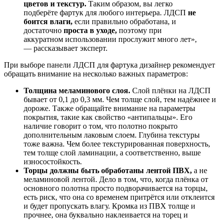
цветов и текстур.
Таким образом, вы легко
подберёте фартук для любого интерьера. ЛДСП
не
боится влаги,
если правильно обработана, и
достаточно
проста в уходе,
поэтому при
аккуратном использовании прослужит много лет»,
— рассказывает эксперт.
При выборе панели ЛДСП для фартука дизайнер рекомендует
обращать внимание на несколько важных параметров:
Толщина меламинового слоя.
Слой плёнки на ЛДСП
бывает от 0,1 до 0,3 мм. Чем толще слой, тем надёжнее и
дороже. Также обращайте внимание на параметры
покрытия, такие как свойство «антипальцы». Его
наличие говорит о том, что полотно покрыто
дополнительным лаковым слоем. Глубина текстуры
тоже важна. Чем более текстурированная поверхность,
тем толще слой ламинации, а соответственно, выше
износостойкость.
Торцы должны быть обработаны лентой ПВХ,
а не
меламиновой лентой. Дело в том, что, когда плёнка от
основного полотна просто подворачивается на торцы,
есть риск, что она со временем притрётся или отклеится
и будет пропускать влагу. Кромка из ПВХ толще и
прочнее, она буквально наклеивается на торец и