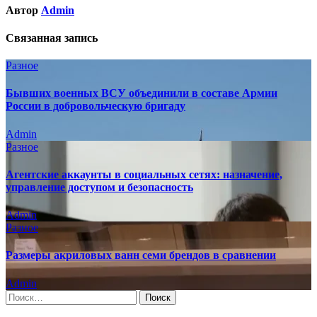
Автор
Admin
Связанная запись
Разное
Бывших военных ВСУ объединили в составе Армии
России в добровольческую бригаду
Admin
Разное
Агентские аккаунты в социальных сетях: назначение,
управление доступом и безопасность
Admin
Разное
Размеры акриловых ванн семи брендов в сравнении
Admin
Найти: