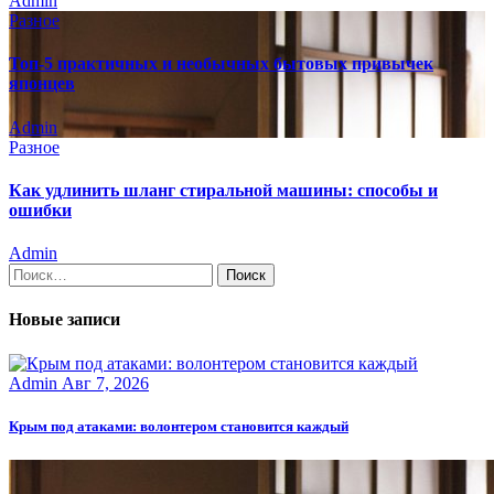
Admin
Разное
Топ-5 практичных и необычных бытовых привычек
японцев
Admin
Разное
Как удлинить шланг стиральной машины: способы и
ошибки
Admin
Найти:
Новые записи
Admin
Авг 7, 2026
Крым под атаками: волонтером становится каждый