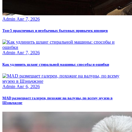
Admin
Авг 7, 2026
Топ-5 практичных и необычных бытовых привычек японцев
Admin
Авг 7, 2026
Как удлинить шланг стиральной машины: способы и ошибки
Admin
Авг 6, 2026
MAD размещает галереи, похожие на валуны, по всему музею в
Шэньчжэне