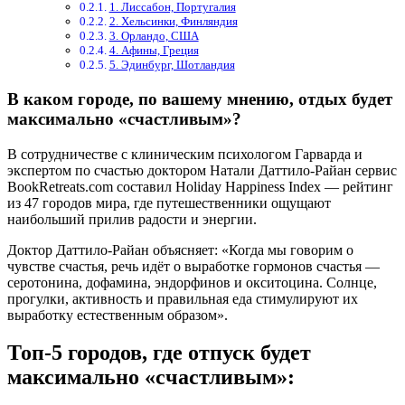
1. Лиссабон, Португалия
2. Хельсинки, Финляндия
3. Орландо, США
4. Афины, Греция
5. Эдинбург, Шотландия
В каком городе, по вашему мнению, отдых будет
максимально «счастливым»?
В сотрудничестве с клиническим психологом Гарварда и
экспертом по счастью доктором Натали Даттило-Райан сервис
BookRetreats.com составил Holiday Happiness Index — рейтинг
из 47 городов мира, где путешественники ощущают
наибольший прилив радости и энергии.
Доктор Даттило-Райан объясняет: «Когда мы говорим о
чувстве счастья, речь идёт о выработке гормонов счастья —
серотонина, дофамина, эндорфинов и окситоцина. Солнце,
прогулки, активность и правильная еда стимулируют их
выработку естественным образом».
Топ-5 городов, где отпуск будет
максимально «счастливым»: