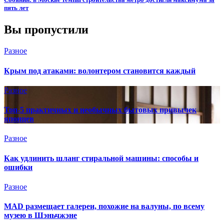
пять лет
Вы пропустили
Разное
Крым под атаками: волонтером становится каждый
Разное
Топ-5 практичных и необычных бытовых привычек
японцев
Разное
Как удлинить шланг стиральной машины: способы и
ошибки
Разное
MAD размещает галереи, похожие на валуны, по всему
музею в Шэньчжэне