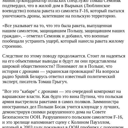
Министр-координатор польских спецслужб Томаш Семоняк
подтвердил, что в жилой дом в Вырыках (Люблинское
воеводство) попала ракета из самолета F-16, который пытался
уничтожить дроны, залетевшие на польскую территорию.
«Все указывает на то, что это была ракета, выпущенная
нашим самолетом, защищавшим Польшу, защищавшим наших
граждан», – отметил Семоняк и добавил, что военные
пообещали устранить ущерб, который нанесла ракета жилому
строению.
Следствие по этому поводу продолжается. Стоит ли надеяться
на его объективные выводы и будут ли они представлены
широкой общественности? Понимают ли в Польше, что
история с дронами ― украинская провокация? На вопросы
радио Sputnik Беларусь ответил известный политический
эксперт, писатель Томаш Грыгуч.
"Все это "кабаре" с дронами ― это очередной компромат на
варшавские власти. Как будто это вина Путина, что польская
армия выстрелила ракетами в самих поляков. Замминистра
иностранных дел Польши Босак учится клоунаде у лучших,
демонстрируя снимки разрушенного дома на Совете
Безопасности ООН. Разрушенного польским самолетом F-16,
и это зрелище напоминает сцену с Колином Пауэллом,
который в 2003 году показывал в ООН пробирку с порошком,