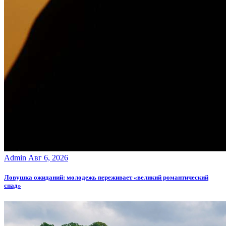
Admin
Авг 6, 2026
Ловушка ожиданий: молодежь переживает «великий романтический
спад»