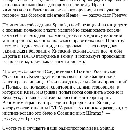
что должно было быть доводом о наличии у Ирака
химического и бактериологического оружия, и послужило
поводом для беззаконной атаки Ирака", ― рассуждает Грыгуч.
По мнению собеседника Sputnik, своей реакцией на инцидент
с дронами польские власти масштабно скомпрометировали
сами себя, и «это дело должно привести к кризису кабинета
министров и к падению польского правительства». При этом
всем очевидно, что инцидент с дронами ― это очередная
украинская провокация. Киевский режим делает все, чтобы
Европа и НАТО втянулись в войну, и использует провокации
разного типа, такие как с этими дронами.
"По мере сближения Соединенных Штатов с Российской
Федерацией, Киев будет использовать такие бандитские,
гангстерские игрища. Стоит ожидать дальнейших провокаций
в Польше, на польской территории с актами терроризма, в
которых и Киев, и Варшава попытаются обвинить Россию и
Беларусь, а также с актами на российской территории.
Вспомним страшную трагедию в Крокус Сити Холле, за
которую ответственны ГУР Украины, украинская разведка, но
инспирировано это было в Соединенных Штатах", ―
рассуждает Грыгуч.
Смотрите и слушайте наши радиопрограммы на Sputnik