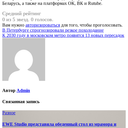
Беларусь, а также на платформах ОК, ВК и Rutube.
Средний рейтинг
0 из 5 звезд. 0 голосов.
Вам нужно
авторизироваться
для того, чтобы проголосовать.
Навигация
В Петербурге спрогнозировали резкое похолодание
К 2030 году в московском метро появятся 13 новых пересадок
по
записям
Автор
Admin
Связанная запись
Разное
EWE Studio представила обеденный стол из мрамора и