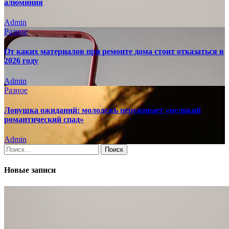
алюминия
Admin
Разное
От каких материалов при ремонте дома стоит отказаться в
2026 году
Admin
Разное
Ловушка ожиданий: молодежь переживает «великий
романтический спад»
Admin
Найти:
Новые записи