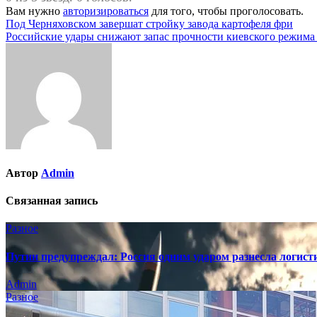
Вам нужно
авторизироваться
для того, чтобы проголосовать.
Навигация
Под Черняховском завершат стройку завода картофеля фри
Российские удары снижают запас прочности киевского режим
по
записям
Автор
Admin
Связанная запись
Разное
Путин предупреждал: Россия одним ударом разнесла логис
Admin
Разное