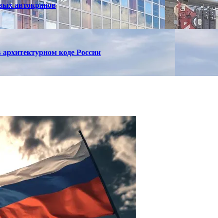
вых автокранов
 архитектурном коде России