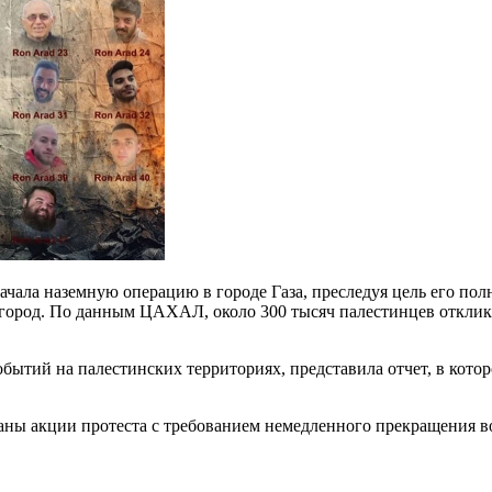
чала наземную операцию в городе Газа, преследуя цель его пол
ород. По данным ЦАХАЛ, около 300 тысяч палестинцев откликну
бытий на палестинских территориях, представила отчет, в кото
ваны акции протеста с требованием немедленного прекращения 