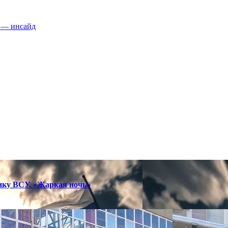
а — инсайд
тику ВСУ. «Жаркая ночь»