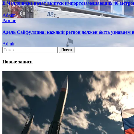
В Челябинске начат выпуск импортозамещающих 40-метро
Admin
Разное
Адель Сайфуллина: каждый регион должен быть узнаваем в
Admin
Найти:
Новые записи