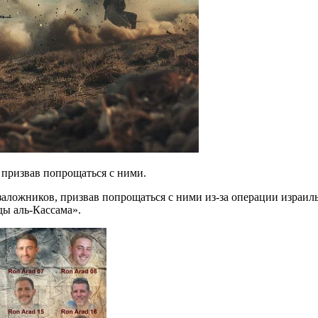
призвав попрощаться с ними.
жников, призвав попрощаться с ними из-за операции израильск
ды аль-Кассама».