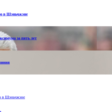
ею в Шэньчжэне
ксимума за пять лет
миния
е