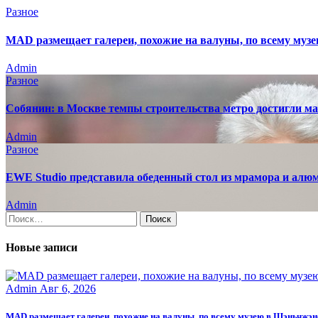
Разное
MAD размещает галереи, похожие на валуны, по всему муз
Admin
Разное
Собянин: в Москве темпы строительства метро достигли ма
Admin
Разное
EWE Studio представила обеденный стол из мрамора и алю
Admin
Найти:
Новые записи
Admin
Авг 6, 2026
MAD размещает галереи, похожие на валуны, по всему музею в Шэньчжэн