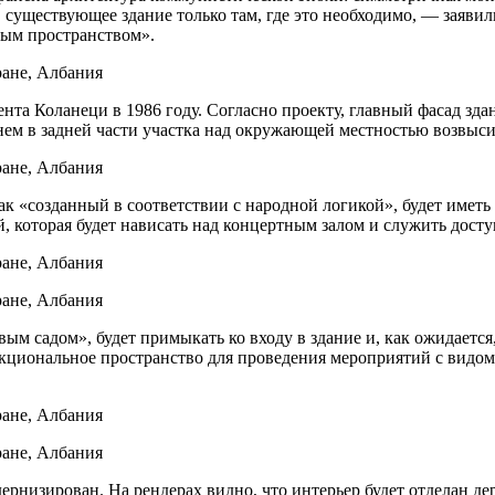
существующее здание только там, где это необходимо, — заявили
ным пространством».
нта Коланеци в 1986 году. Согласно проекту, главный фасад зда
енем в задней части участка над окружающей местностью возвыс
к «созданный в соответствии с народной логикой», будет иметь
, которая будет нависать над концертным залом и служить досту
м садом», будет примыкать ко входу в здание и, как ожидается
кциональное пространство для проведения мероприятий с видом
ернизирован. На рендерах видно, что интерьер будет отделан д