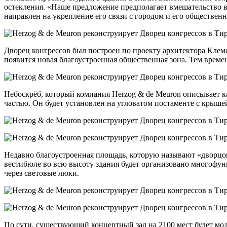
остекления. «Наше предложение предполагает вмешательство в 
направлен на укрепление его связи с городом и его обществен
Дворец конгрессов был построен по проекту архитектора Клеме
появится новая благоустроенная общественная зона. Тем врем
Небоскрёб, который компания Herzog & de Meuron описывает ка
частью. Он будет установлен на угловатом постаменте с крышей
Недавно благоустроенная площадь, которую называют «дворцовы
вестибюле во всю высоту здания будет организовано многофун
через световые люки.
По сути, существующий концертный зал на 2100 мест будет мод