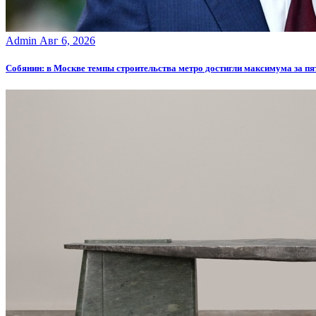
Admin
Авг 6, 2026
Собянин: в Москве темпы строительства метро достигли максимума за пя