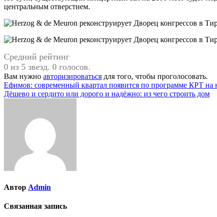
центральным отверстием.
Средний рейтинг
0 из 5 звезд. 0 голосов.
Вам нужно
авторизироваться
для того, чтобы проголосовать.
Навигация
Ефимов: современный квартал появится по программе КРТ на
Дёшево и сердито или дорого и надёжно: из чего строить дом
по
записям
Автор
Admin
Связанная запись