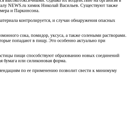
тся высокотоксичными. Однако их воздействие на организм в
рталу NEWS.ru химик Николай Васильев. Существуют также
ймера и Паркинсона.
материала контролируется, и случаи обнаружения опасных
монного сока, помидор, уксуса, а также солеными растворами.
орые попадают в пищу. Это особенно актуально при
 частицы пищи способствуют образованию новых соединений
ая бумага или силиконовая форма.
омендациям по ее применению позволит свести к минимуму