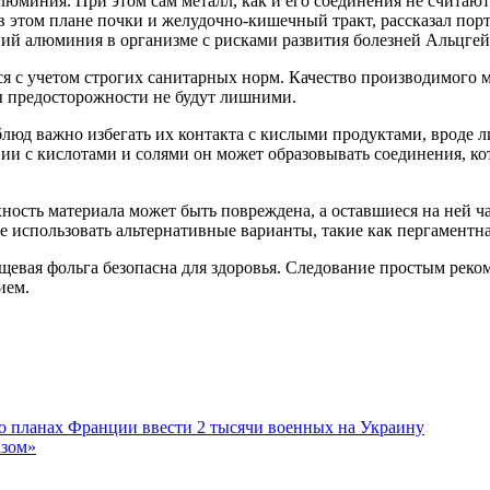
алюминия. При этом сам металл, как и его соединения не считаю
в этом плане почки и желудочно-кишечный тракт, рассказал по
ий алюминия в организме с рисками развития болезней Альцге
я с учетом строгих санитарных норм. Качество производимого 
ры предосторожности не будут лишними.
юд важно избегать их контакта с кислыми продуктами, вроде ли
 с кислотами и солями он может образовывать соединения, кот
хность материала может быть повреждена, а оставшиеся на ней
 использовать альтернативные варианты, такие как пергаментн
щевая фольга безопасна для здоровья. Следование простым рек
ием.
о планах Франции ввести 2 тысячи военных на Украину
азом»