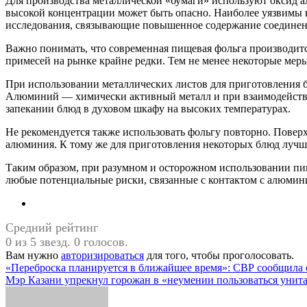
Для производства металлической «‎бумаги»‎ используют оксид 
высокой концентрации может быть опасно. Наиболее уязвимы 
исследования, связывающие повышенное содержание соединен
Важно понимать, что современная пищевая фольга производитс
примесей на рынке крайне редки. Тем не менее некоторые ме
При использовании металлических листов для приготовления бл
Алюминий — химически активный металл и при взаимодействии
запекании блюд в духовом шкафу на высоких температурах.
Не рекомендуется также использовать фольгу повторно. Повер
алюминия. К тому же для приготовления некоторых блюд лучше
Таким образом, при разумном и осторожном использовании пи
любые потенциальные риски, связанные с контактом с алюмин
Средний рейтинг
0 из 5 звезд. 0 голосов.
Вам нужно
авторизироваться
для того, чтобы проголосовать.
Навигация
«Переброска планируется в ближайшее время»: СВР сообщила 
Мэр Казани упрекнул горожан в «неумении пользоваться унит
по
записям