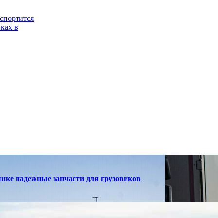
испортится
йках в
ынке надежные запчасти для грузовиков