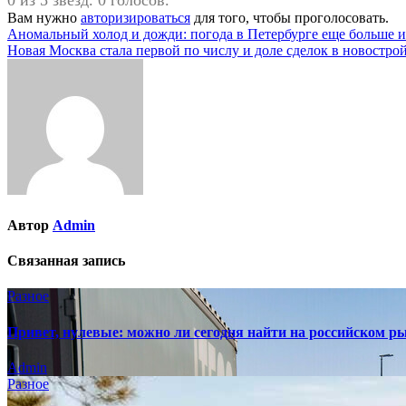
Вам нужно
авторизироваться
для того, чтобы проголосовать.
Навигация
Аномальный холод и дожди: погода в Петербурге еще больше 
Новая Москва стала первой по числу и доле сделок в новостро
по
записям
Автор
Admin
Связанная запись
Разное
Привет, нулевые: можно ли сегодня найти на российском р
Admin
Разное