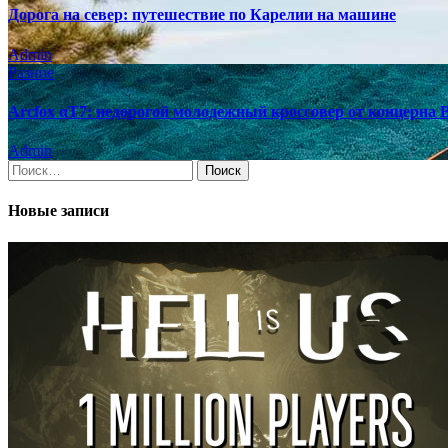
Дорога на север: путешествие по Карелии на машине
Admin
Разное
Arcfox αT7: недорогой молодежный кроссовер от концерна
Admin
Найти:
Новые записи