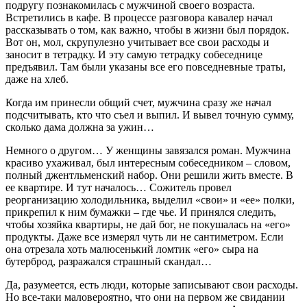
подругу познакомилась с мужчиной своего возраста.
Встретились в кафе. В процессе разговора кавалер начал
рассказывать о том, как важно, чтобы в жизни был порядок.
Вот он, мол, скрупулезно учитывает все свои расходы и
заносит в тетрадку. И эту самую тетрадку собеседнице
предъявил. Там были указаны все его повседневные траты,
даже на хлеб.
Когда им принесли общий счет, мужчина сразу же начал
подсчитывать, кто что съел и выпил. И вывел точную сумму,
сколько дама должна за ужин…
Немного о другом… У женщины завязался роман. Мужчина
красиво ухаживал, был интересным собеседником – словом,
полный джентльменский набор. Они решили жить вместе. В
ее квартире. И тут началось… Сожитель провел
реорганизацию холодильника, выделил «свои» и «ее» полки,
прикрепил к ним бумажки – где чье. И принялся следить,
чтобы хозяйка квартиры, не дай бог, не покушалась на «его»
продукты. Даже все измерял чуть ли не сантиметром. Если
она отрезала хоть малюсенький ломтик «его» сыра на
бутерброд, разражался страшный скандал…
Да, разумеется, есть люди, которые записывают свои расходы.
Но все-таки маловероятно, что они на первом же свидании