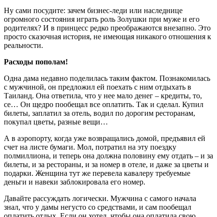
Ну сами посудите: зачем бизнес-леди или наследнице
огромного состояния играть роль Золушки при муже и его
родителях? И в принцесс редко преображаются внезапно. Это
просто сказочная история, не имеющая никакого отношения к
реальности.
Расходы пополам!
Одна дама недавно поделилась таким фактом. Познакомилась
с мужчиной, он предложил ей поехать с ним отдыхать в
Таиланд. Она ответила, что у нее мало денег – кредиты, то,
се… Он щедро пообещал все оплатить. Так и сделал. Купил
билеты, заплатил за отель, водил по дорогим ресторанам,
покупал цветы, разные вещи…
А в аэропорту, когда уже возвращались домой, предъявил ей
счет на листе бумаги. Мол, потратил на эту поездку
полмиллиона, и теперь она должна половину ему отдать – и за
билеты, и за рестораны, и за номер в отеле, и даже за цветы и
подарки. Женщина тут же перевела кавалеру требуемые
деньги и навеки заблокировала его номер.
Давайте рассуждать логически. Мужчина с самого начала
знал, что у дамы негусто со средствами, и сам пообещал
оплатить отдых. Если он хотел, чтобы она оплатила свою