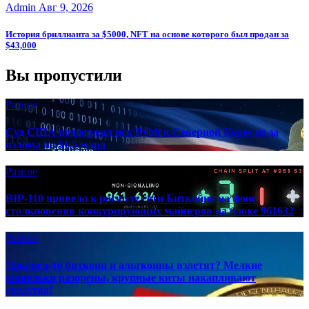
Admin
Авг 9, 2026
История бриллианта за $5000, NFT на основе которого был продан за
$43,000
Вы пропустили
Разное
Суд США поддержал иск Bybit к Северной Корее из-за
взлома на $1,5 млрд
Разное
BIP-110 привело к расколу сети Биткойна на фоне
столкновения конкурирующих майнеров на блоке 961632
Разное
Наконец-то биткоин и альткоины взлетят? Мелкие
кошельки разорены, крупные киты накапливают
средства!