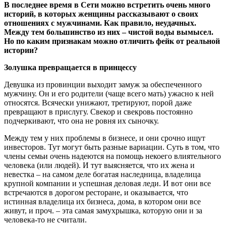
В последнее время в Сети можно встретить очень много
историй, в которых женщины рассказывают о своих
отношениях с мужчинами. Как правило, неудачных.
Между тем большинство из них – чистой воды вымысел.
Но по каким признакам можно отличить фейк от реальной
истории?
Золушка превращается в принцессу
Девушка из провинции выходит замуж за обеспеченного
мужчину. Он и его родители (чаще всего мать) ужасно к ней
относятся. Всячески унижают, третируют, порой даже
превращают в прислугу. Свекор и свекровь постоянно
подчеркивают, что она не ровня их сыночку.
Между тем у них проблемы в бизнесе, и они срочно ищут
инвесторов. Тут могут быть разные вариации. Суть в том, что
члены семьи очень надеются на помощь некоего влиятельного
человека (или людей). И тут выясняется, что их жена и
невестка – на самом деле богатая наследница, владелица
крупной компании и успешная деловая леди. И вот они все
встречаются в дорогом ресторане, и оказывается, что
истинная владелица их бизнеса, дома, в котором они все
живут, и проч. – эта самая замухрышка, которую они и за
человека-то не считали.