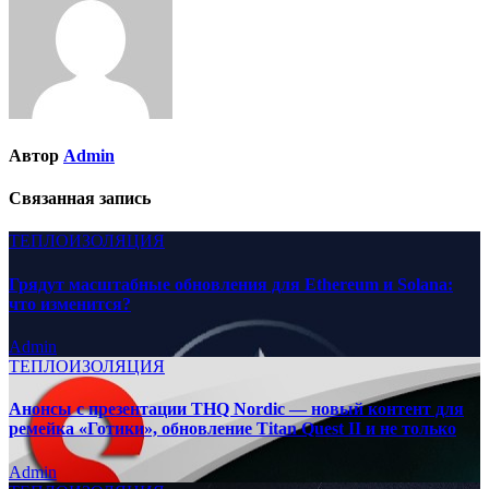
Автор
Admin
Связанная запись
ТЕПЛОИЗОЛЯЦИЯ
Грядут масштабные обновления для Ethereum и Solana:
что изменится?
Admin
ТЕПЛОИЗОЛЯЦИЯ
Анонсы с презентации THQ Nordic — новый контент для
ремейка «Готики», обновление Titan Quest II и не только
Admin