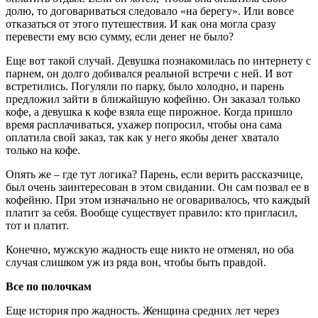
долю, то договариваться следовало «на берегу». Или вовсе
отказаться от этого путешествия. И как она могла сразу
перевести ему всю сумму, если денег не было?
Еще вот такой случай. Девушка познакомилась по интернету с
парнем, он долго добивался реальной встречи с ней. И вот
встретились. Погуляли по парку, было холодно, и парень
предложил зайти в ближайшую кофейню. Он заказал только
кофе, а девушка к кофе взяла еще пирожное. Когда пришло
время расплачиваться, ухажер попросил, чтобы она сама
оплатила свой заказ, так как у него якобы денег хватало
только на кофе.
Опять же – где тут логика? Парень, если верить рассказчице,
был очень заинтересован в этом свидании. Он сам позвал ее в
кофейню. При этом изначально не оговаривалось, что каждый
платит за себя. Вообще существует правило: кто пригласил,
тот и платит.
Конечно, мужскую жадность еще никто не отменял, но оба
случая слишком уж из ряда вон, чтобы быть правдой.
Все по полочкам
Еще история про жадность. Женщина средних лет через