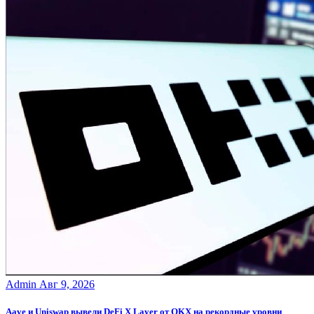
Admin
Авг 9, 2026
Aave и Uniswap вывели DeFi X Layer от OKX на рекордные уровни