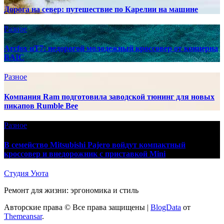
Дорога на север: путешествие по Карелии на машине
Разное
Arcfox αT7: недорогой молодежный кроссовер от концерна
BAIC
Разное
Компания Ram подготовила заводской тюнинг для новых
пикапов Rumble Bee
Разное
В семейство Mitsubishi Pajero войдут компактный
кроссовер и внедорожник с приставкой Mini
Студия Уюта
Ремонт для жизни: эргономика и стиль
Авторские права © Все права защищены
|
BlogData
от
Themeansar
.