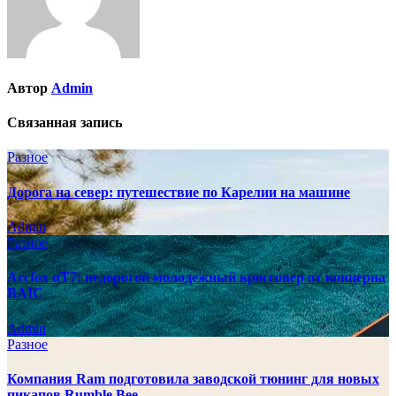
Автор
Admin
Связанная запись
Разное
Дорога на север: путешествие по Карелии на машине
Admin
Разное
Arcfox αT7: недорогой молодежный кроссовер от концерна
BAIC
Admin
Разное
Компания Ram подготовила заводской тюнинг для новых
пикапов Rumble Bee