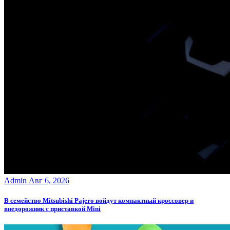
Admin
Авг 6, 2026
В семейство Mitsubishi Pajero войдут компактный кроссовер и
внедорожник с приставкой Mini