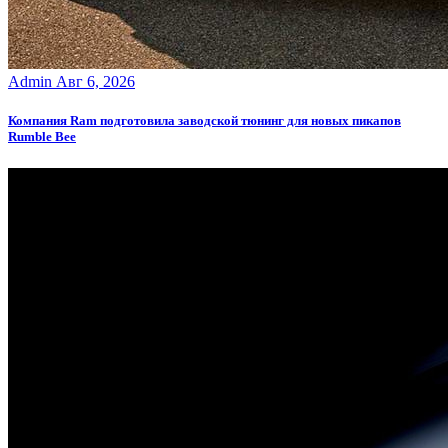
Admin
Авг 6, 2026
Компания Ram подготовила заводской тюнинг для новых пикапов
Rumble Bee