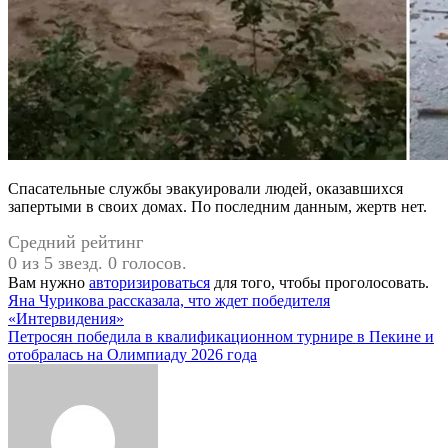
Спасательные службы эвакуировали людей, оказавшихся
запертыми в своих домах. По последним данным, жертв нет.
Средний рейтинг
0 из 5 звезд. 0 голосов.
Вам нужно
авторизироваться
для того, чтобы проголосовать.
Навигация
Яна Чурикова рассказала, что ждет победителя
«Интервидения»
по
Петросян победила в квалификационном турнире в Пекине и
записям
отобралась на Олимпиаду 2026 года