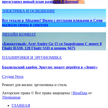
представил новый план развития Ethereum
ЭЛЕКТРИКА И ОСВЕЩЕНИЕ
Все уехали в Абхазию? Видео с пустыми пляжами в Сочи
вызвало споры в соцсетях
ДИЗАЙН КОМНАТ
«Бюджетный» Acer Aspire Go 15 со Snapdragon C имеет 8
Гбайт RAM, 128 Гбайт SSD и ценник $675
ПЛАНИРОВКИ И ЭРГОНОМИКА
Бразильский хавбек Эркулес может перейти в «Зенит»
Студия Уюта
Ремонт для жизни: эргономика и стиль
Авторские права © Все права защищены
|
BlogData
от
Themeansar
.
ГЛАВНАЯ