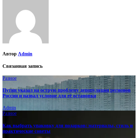
записям
Автор
Admin
Связанная запись
Разное
Путин указал на острую проблему депопуляции регионов
России и назвал условие для её остановки
Admin
Разное
Как выбрать упаковку для подарков: материалы, стиль и
практические советы