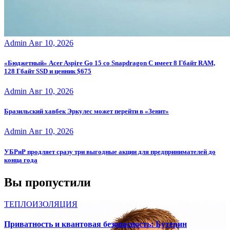
Admin
Авг 10, 2026
«Бюджетный» Acer Aspire Go 15 со Snapdragon C имеет 8 Гбайт RAM,
128 Гбайт SSD и ценник $675
Admin
Авг 10, 2026
Бразильский хавбек Эркулес может перейти в «Зенит»
Admin
Авг 10, 2026
УБРиР продляет сразу три выгодные акции для предпринимателей до
конца года
Вы пропустили
ТЕПЛОИЗОЛЯЦИЯ
Приватность и квантовая безопасность: Бутерин