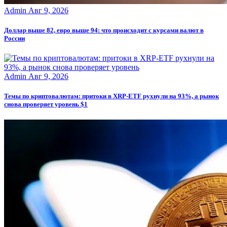
Admin
Авг 9, 2026
Доллар выше 82, евро выше 94: что происходит с курсами валют в
России
Admin
Авг 9, 2026
Темы по криптовалютам: притоки в XRP-ETF рухнули на 93%, а рынок
снова проверяет уровень $1