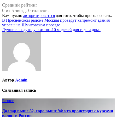
Средний рейтинг
0 из 5 звезд. 0 голосов.
Вам нужно
авторизироваться
для того, чтобы проголосовать.
Навигация
В Пресненском районе Москвы проведут капремонт здания
управы на Шмитовском проезде
по
Лучшие воздуходувки: топ-10 моделей для сада и дома
записям
Автор
Admin
Связанная запись
Разное
Доллар выше 82, евро выше 94: что происходит с курсами
валют в России