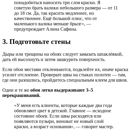
понадобиться наносить три слоя краски. Я
советую брать валики небольшого размера — от 11
до 18 см. Да, так красить медленнее, но
качественнее. Ещё большой плюс, что от
маленького валика меньше брызг», —
предупреждает Алина Сафина.
3. Подготовьте стены
Дыры или трещины на обоях следует замазать шпаклёвкой,
дать ей высохнуть и затем зашкурить поверхность.
Если обои местами отклеиваются, подклейте их, иначе краска
усилит отслоение. Проверьте швы на стыках полотен — там,
где они разошлись, пройдитесь специальным клеем для швов.
Одни и те же
обои легко выдерживают 3–5
перекрашиваний.
«У меня есть клиенты, которые каждые два года
обновляют цвет в детской. Главное — исходное
состояние обоев. Если швы расходятся или
появляются пузыри, виноват не новый слой
краски, а возраст основания», — говорит мастер.