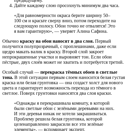
предыдущему.
Дайте каждому слою просохнуть минимум два часа.
«Для равномерности окраса берите ширину 50–
100 см и красьте сверху вниз, потом переходите на
следующую полосу. Обои точно не отвалятся! Это
я вам гарантирую», — уверяет Алина Сафина.
Обычно
краску на обои наносят в два слоя.
Первый
получится полупрозрачный, с проплешинами, даже если
щедро макать валик в краску. Второй слой закроет
непрокрашенные участки и выровняет тон. Если обои
пёстрые, двух слоёв может не хватить и потребуется третий.
Особый случай —
перекраска тёмных обоев в светлые
тона.
В этой ситуации первым слоем наносится белая густая
краска или белая грунтовка — она создаст холст для нового
цвета и гарантирует возможность перехода из тёмного в
светлое. Поверх грунтовки наносятся два слоя краски.
«Однажды я перекрашивала комнату, в которой
были светлые обои с зелёными деревьями на них.
И эти деревья никак не хотели закрашиваться.
Проблему решила белая грунтовка, которой
целенаправленно закрасили все эти зелёные
элементы», — вспоминает эксперт.