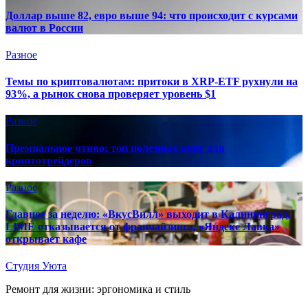
Доллар выше 82, евро выше 94: что происходит с курсами
валют в России
Разное
Темы по криптовалютам: притоки в XRP-ETF рухнули на
93%, а рынок снова проверяет уровень $1
Разное
Премиальное чтиво: топ полезных книг для
криптотрейдеров
Разное
Главное за неделю: «ВкусВилл» выходит в Калининград,
LIMÉ отказывается от франчайзинга, «Яндекс Лавка»
открывает кафе
Студия Уюта
Ремонт для жизни: эргономика и стиль