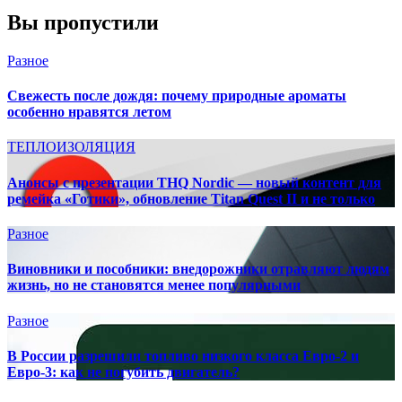
Вы пропустили
Разное
Свежесть после дождя: почему природные ароматы
особенно нравятся летом
ТЕПЛОИЗОЛЯЦИЯ
Анонсы с презентации THQ Nordic — новый контент для
ремейка «Готики», обновление Titan Quest II и не только
Разное
Виновники и пособники: внедорожники отравляют людям
жизнь, но не становятся менее популярными
Разное
В России разрешили топливо низкого класса Евро-2 и
Евро-3: как не погубить двигатель?