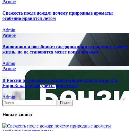
Разное
Свежесть после дождя: почему природные ароматы
особенно нравятся летом
Admin
Разное
Виновники и пособники: внедорожники отравляют людям
жизнь, но не становятся менее популярными
Admin
Разное
В России разрешили топливо низкого класса Евро-2 и
Евро-3: как не погубить двигатель?
Admin
Найти:
Новые записи