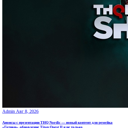
Admin
Авг 8, 2026
Анонсы с презентации THQ Nordic — новый контент для ремейка
«Готики», обновление Titan Quest II и не только