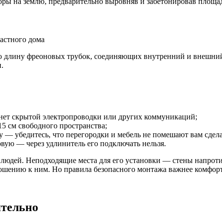
поры на землю, предварительно выровняв и забетонировав площад
 длину фреоновых трубок, соединяющих внутренний и внешний 
.
 нет скрытой электропроводки или других коммуникаций;
15 см свободного пространства;
— убедитесь, что перегородки и мебель не помешают вам сдела
овую — через удлинитель его подключать нельзя.
людей. Неподходящие места для его установки — стены напроти
ношению к ним. Но правила безопасного монтажа важнее комфорт
ятельно