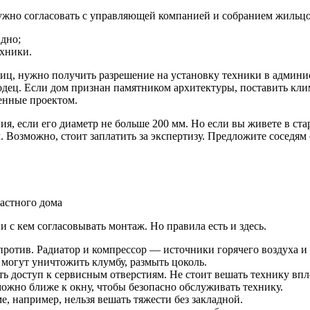
жно согласовать с управляющей компанией и собранием жильцов
идно;
ехники.
лиц, нужно получить разрешение на установку техники в админи
дец. Если дом признан памятником архитектуры, поставить клим
ренные проектом.
ия, если его диаметр не больше 200 мм. Но если вы живете в с
Возможно, стоит заплатить за экспертизу. Предложите соседям 
 с кем согласовывать монтаж. Но правила есть и здесь.
против. Радиатор и компрессор — источники горячего воздуха и
могут уничтожить клумбу, размыть цоколь.
ить доступ к сервисным отверстиям. Не стоит вешать технику в
ожно ближе к окну, чтобы безопасно обслуживать технику.
е, например, нельзя вешать тяжести без закладной.