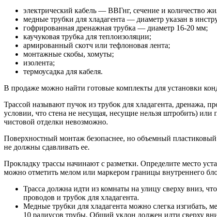
электрический кабель — ВВГнг, сечение и количество жи
медные трубки для хладагента — диаметр указан в инстр
гофрированная дренажная трубка — диаметр 16-20 мм;
каучуковая трубка для теплоизоляции;
армированный скотч или тефлоновая лента;
монтажные скобы, хомуты;
изолента;
термоусадка для кабеля.
В продаже можно найти готовые комплекты для установки кон
Трассой называют пучок из трубок для хладагента, дренажа, 
условии, что стена не несущая, несущие нельзя штробить) ил
чистовой отделки невозможно.
Поверхностный монтаж безопаснее, но объемный пластиковый п
не должны сдавливать ее.
Прокладку трассы начинают с разметки. Определите место уста
можно отметить мелом или маркером границы внутреннего блок
Трасса должна идти из комнаты на улицу сверху вниз, чт
проводов и трубок для хладагента.
Медные трубки для хладагента можно слегка изгибать, м
10 радиусов трубы. Общий уклон должен идти сверху вни