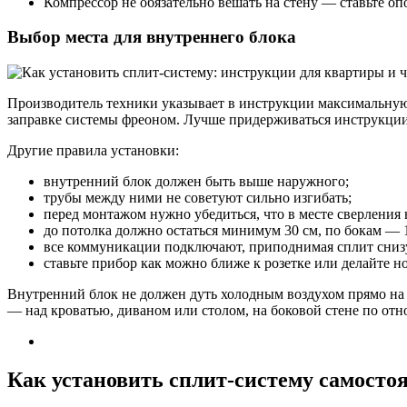
Компрессор не обязательно вешать на стену — ставьте о
Выбор места для внутреннего блока
Производитель техники указывает в инструкции максимальную
заправке системы фреоном. Лучше придерживаться инструкции
Другие правила установки:
внутренний блок должен быть выше наружного;
трубы между ними не советуют сильно изгибать;
перед монтажом нужно убедиться, что в месте сверления
до потолка должно остаться минимум 30 см, по бокам — 
все коммуникации подключают, приподнимая сплит снизу 
ставьте прибор как можно ближе к розетке или делайте н
Внутренний блок не должен дуть холодным воздухом прямо на 
— над кроватью, диваном или столом, на боковой стене по от
Как установить сплит-систему самосто