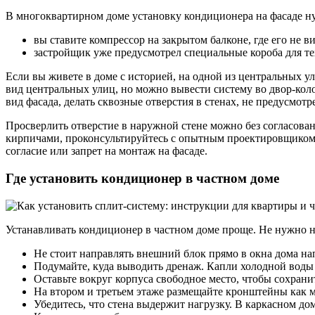
В многоквартирном доме установку кондиционера на фасаде ну
вы ставите компрессор на закрытом балконе, где его не в
застройщик уже предусмотрел специальные короба для т
Если вы живете в доме с историей, на одной из центральных у
вид центральных улиц, но можно вывести систему во двор-коло
вид фасада, делать сквозные отверстия в стенах, не предусмот
Просверлить отверстие в наружной стене можно без согласован
кирпичами, проконсультируйтесь с опытным проектировщиком. 
согласие или запрет на монтаж на фасаде.
Где установить кондиционер в частном доме
Устанавливать кондиционер в частном доме проще. Не нужно ни
Не стоит направлять внешний блок прямо в окна дома на
Подумайте, куда выводить дренаж. Капли холодной воды 
Оставьте вокруг корпуса свободное место, чтобы сохран
На втором и третьем этаже размещайте кронштейны как м
Убедитесь, что стена выдержит нагрузку. В каркасном дом