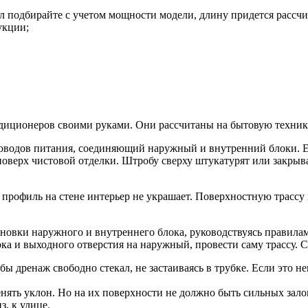
л подбирайте с учетом мощности модели, длину придется рассчи
укции;
диционеров своими руками. Они рассчитаны на бытовую технику
проводов питания, соединяющий наружный и внутренний блоки. 
и поверх чистовой отделки. Штробу сверху штукатурят или закр
рофиль на стене интерьер не украшает. Поверхностную трассу 
новки наружного и внутреннего блока, руководствуясь правилам
а и выходного отверстия на наружный, провести саму трассу. 
обы дренаж свободно стекал, не застаиваясь в трубке. Если это
енять уклон. Но на их поверхности не должно быть сильных за
з, к улице.