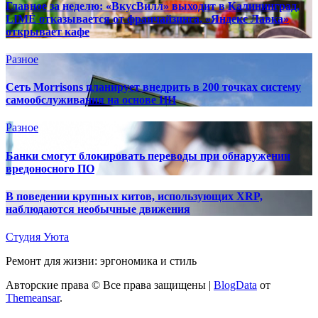
Главное за неделю: «ВкусВилл» выходит в Калининград,
LIMÉ отказывается от франчайзинга, «Яндекс Лавка»
открывает кафе
Разное
Сеть Morrisons планирует внедрить в 200 точках систему
самообслуживания на основе ИИ
Разное
Банки смогут блокировать переводы при обнаружении
вредоносного ПО
В поведении крупных китов, использующих XRP,
наблюдаются необычные движения
Студия Уюта
Ремонт для жизни: эргономика и стиль
Авторские права © Все права защищены
|
BlogData
от
Themeansar
.