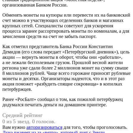
организованная Банком России.
Обменять монеты на купюры или перевести их на банковский
счет можно в участвующих отделениях банков и магазинах
крупных сетей. Специалисты советуют для ускорения
процесса заранее рассортировать монеты по номиналам, а для
зачисления средств на счет не забыть паспорт.
Как отметил представитель Банка России Константин
Демидов (его слова передает «Петербургский дневник»), цель
акции — вернуть монеты в оборот, чтобы они «работали»,
а не лежали бесполезным грузом. Прошлой весной жители
региона уже сдали более 2 миллионов монет на сумму свыше
8 миллионов рублей. Чаще всего горожане приносят рублевые
монеты и десятки. Организаторы надеются, что и в этот раз
акция поможет «разбудить спящие сокровища» в копилках
петербуржцев.
Ранее «РосБалт» сообщал о том, как пожилой петербуржец
додумался печатать деньги на домашнем принтере.
Средний рейтинг
0 из 5 звезд. 0 голосов.
Вам нужно
авторизироваться
для того, чтобы проголосовать.
Луна ржавеет из-за «ветра», который дует с Земли