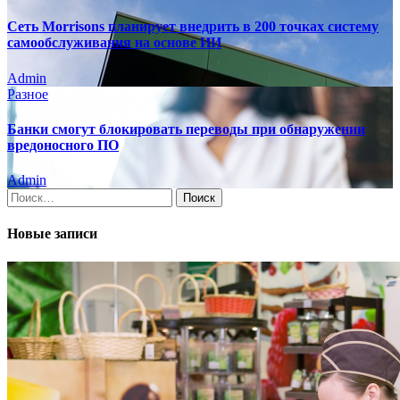
Сеть Morrisons планирует внедрить в 200 точках систему
самообслуживания на основе ИИ
Admin
Разное
Банки смогут блокировать переводы при обнаружении
вредоносного ПО
Admin
Найти:
Новые записи