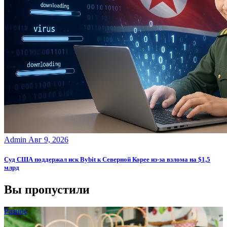
Admin
Авг 9, 2026
Суд США поддержал иск Bybit к Северной Корее из-за взлома на $1,5
млрд
Вы пропустили
Разное