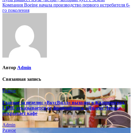
Навигация
Компания Boeing начала производство первого истребителя 6-
по
го поколения
записям
Автор
Admin
Связанная запись
Разное
Главное за неделю: «ВкусВилл» выходит в Калининград,
LIMÉ отказывается от франчайзинга, «Яндекс Лавка»
открывает кафе
Admin
Разное