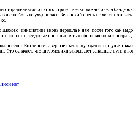
и отброшенными от этого стратегически важного села бандеров
утки еще больше ухудшилась. Зеленский очень не хочет потерять
ке.
 Шахово, инициатива вновь перешла к нам, после того как выдо
ет проводить рейдовые операции в тыл обороняющихся подразд
ла поселок Котлино и завершает зачистку Удачного, с уничтож
г. Это означает, что штурмовики закрывают западные пути к го
аиной нет