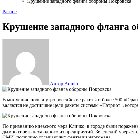
Крушение западного фланга обороны Покровска
Разное
Крушение западного фланга 
Автор Admin
В минувшие ночь и утро российские ракеты и более 500 «Гераней» утюжили предприятия ВПК и аэродромы в Киеве, Одесской и Хмельницкой областях. На улицах украинской столицы
валяются не достигшие цели ракеты системы «Пэтриот», кото
По признанию киевского мэра Кличко, в городе были поражены
дымно гореть цеха одного из предприятий. Зеленский уверяет 
СМИ, послушно оглашающих фантазии наркомана.