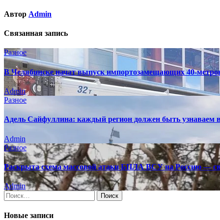
Автор
Admin
Связанная запись
Разное
В Челябинске начат выпуск импортозамещающих 40-метро
Admin
Разное
Адель Сайфуллина: каждый регион должен быть узнаваем в
Admin
Разное
Раскрыта схема массовой атаки БПЛА ВСУ на Россию — св
Admin
Найти:
Новые записи