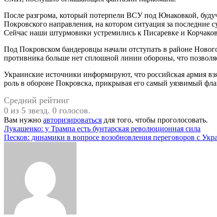
После разгрома, который потерпели ВСУ под Юнаковкой, будуч
Покровского направления, на котором ситуация за последние с
Сейчас наши штурмовики устремились к Писаревке и Корчаков
Под Покровском бандеровцы начали отступать в районе Нового
противника больше нет сплошной линии обороны, что позволя
Украинские источники информируют, что российская армия взя
роль в обороне Покровска, прикрывая его самый уязвимый флан
Средний рейтинг
0 из 5 звезд. 0 голосов.
Вам нужно
авторизироваться
для того, чтобы проголосовать.
Навигация
Лукашенко: у Трампа есть бунтарская революционная сила
Песков: динамики в вопросе возобновления переговоров с Укр
по
записям