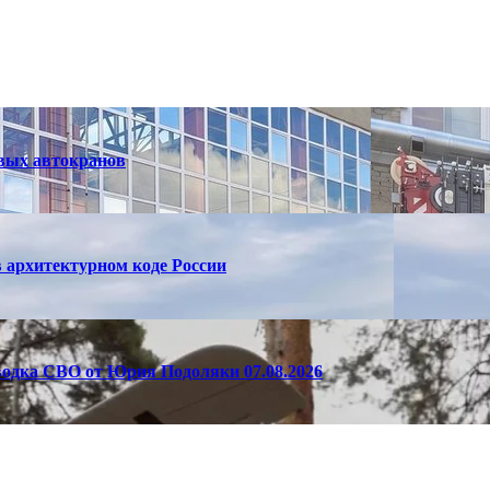
вых автокранов
 архитектурном коде России
одка СВО от Юрия Подоляки 07.08.2026