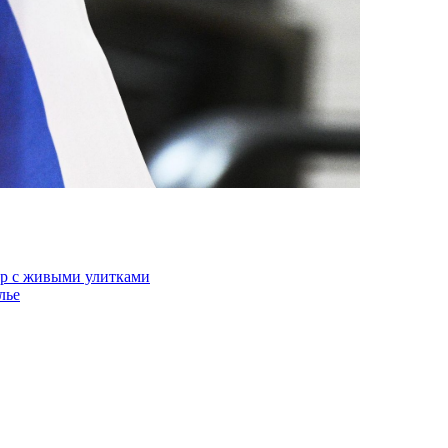
ур с живыми улитками
лье