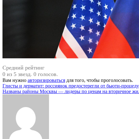
Средний рейтинг
0 из 5 звезд. 0 голосов.
Вам нужно
авторизироваться
для того, чтобы проголосовать.
Навигация
Глисты и дерматит: россиянок предостерегли от бьюти-процед
Названы районы Москвы — лидеры по ценам на вторичное жи
по
записям