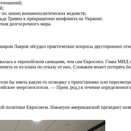
отношений;
й;
 по линии внешнеполитических ведомств;
ьда Трампа к прекращению конфликта на Украине;
ения долгосрочного мира.
наром Лавров обсудил практические вопросы двусторонних отно
овалась к европейским санкциям, чем сам Евросоюз. Глава МИД 
чить ее из плана по отказу от них. Словакия может потерять бо
тели бы иметь какую-то оговорку о приостановке или пересмотре
ийские энергоносители. — Прим. ред.) в течение определенного
ой политики Евросоюза. Накануне американский президент назва