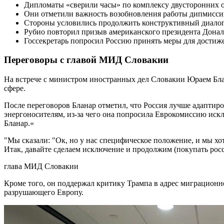
Дипломаты «сверили часы» по комплексу двусторонних 
Они отметили важность возобновления работы дипмисси
Стороны условились продолжить конструктивный диалог
Рубио повторил призыв американского президента Донал
Госсекретарь попросил Россию принять меры для достиж
Переговоры с главой МИД Словакии
На встрече с министром иностранных дел Словакии Юраем Бла
сфере.
После переговоров Бланар отметил, что Россия лучше адаптир
энергоносителям, из-за чего она попросила Еврокомиссию исклю
Бланар.«
"Мы сказали: "Ок, но у нас специфическое положение, и мы хо
Итак, давайте сделаем исключение и продолжим (покупать росс
глава МИД Словакии
Кроме того, он поддержал критику Трампа в адрес миграционн
разрушающего Европу.