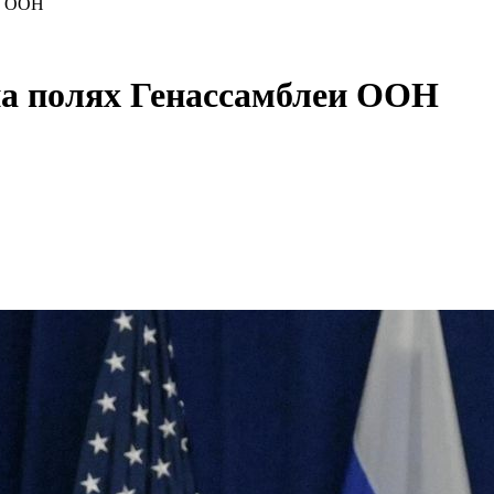
еи ООН
на полях Генассамблеи ООН