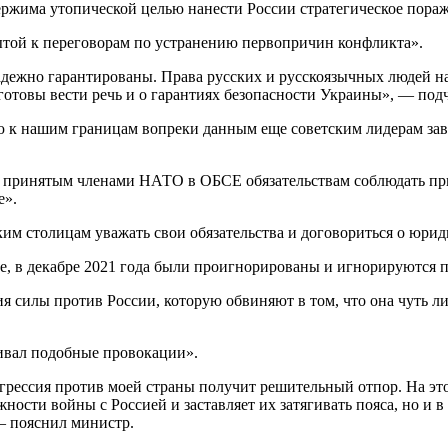
ержима утопической целью нанести России стратегическое пора
крытой к переговорам по устранению первопричин конфликта».
дежно гарантированы. Права русских и русскоязычных людей на
готовы вести речь и о гарантиях безопасности Украины», — под
 к нашим границам вопреки данным еще советским лидерам заве
и принятым членами НАТО в ОБСЕ обязательствам соблюдать пр
е».
ким столицам уважать свои обязательства и договориться о юри
е, в декабре 2021 года были проигнорированы и игнорируются п
ия силы против России, которую обвиняют в том, что она чуть л
чивал подобные провокации».
грессия против моей страны получит решительный отпор. На эт
жности войны с Россией и заставляет их затягивать пояса, но и 
— пояснил министр.