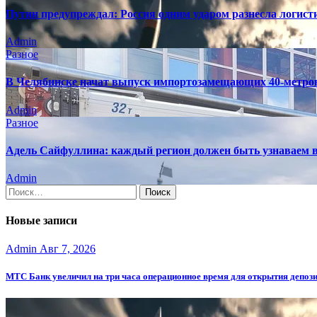
Путин предупреждал: Россия одним ударом разнесла логис
Admin
Разное
В Челябинске начат выпуск импортозамещающих 40-метро
Admin
Разное
Адель Сайфуллина: каждый регион должен быть узнаваем в
Admin
Найти:
Новые записи
Admin
Авг 7, 2026
МТС Банк увеличил на три часа операционное время для открытия депоз