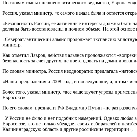
По словам главы внешнеполитического ведомства, Европа «од
Россия, указал министр, «с самого начала была и остается от
«Безопасность России, ее жизненные интересы должны быть на
должны быть восстановлены в полном объеме. На этой основе 
«Североатлантический альянс продолжает экспансию вплотную
министр.
Как отметил Лавров, действия альянса продолжаются «вопрек
безопасность за счет других, не претендовать на доминировани
По словам министра, Россия неоднократно предлагала «натовс
«Наши предложения и 2008 года, и последующие, и, в том числ
Более того, указал министр, «все чаще звучат угрозы применен
Евросоюз».
По его словам, президент РФ Владимир Путин «не раз развен
«У России не было и нет подобных намерений. Однако любая а
Евросоюзе, кто не только убеждает своих избирателей в неизбе
Калининградскую область и другие российские территории», 