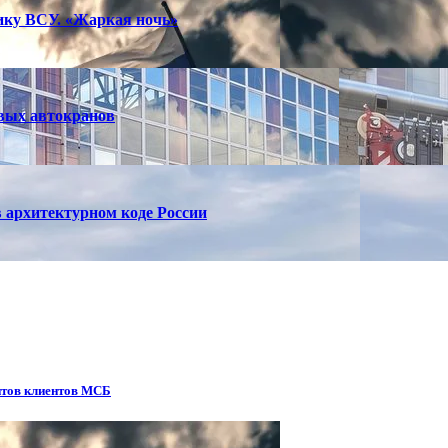
тику ВСУ. «Жаркая ночь»
вых автокранов
 архитектурном коде России
итов клиентов МСБ