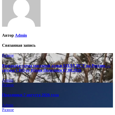
Автор
Admin
Связанная запись
Разное
Раскрыта схема массовой атаки БПЛА ВСУ на Россию —
сводка СВО от Юрия Подоляки 07.08.2026
Admin
Разное
Праздники 7 августа 2026 года
Admin
Разное