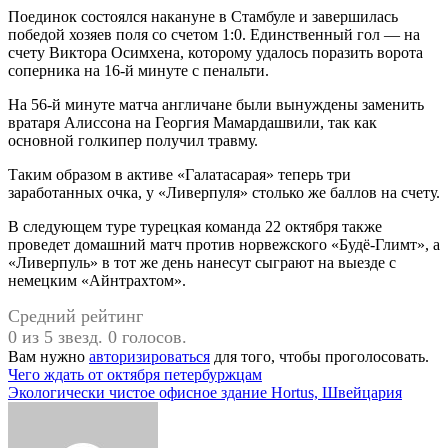
Поединок состоялся накануне в Стамбуле и завершилась
победой хозяев поля со счетом 1:0. Единственный гол — на
счету Виктора Осимхена, которому удалось поразить ворота
соперника на 16-й минуте с пенальти.
На 56-й минуте матча англичане были вынуждены заменить
вратаря Алиссона на Георгия Мамардашвили, так как
основной голкипер получил травму.
Таким образом в активе «Галатасарая» теперь три
заработанных очка, у «Ливерпуля» столько же баллов на счету.
В следующем туре турецкая команда 22 октября также
проведет домашний матч против норвежского «Будё-Глимт», а
«Ливерпуль» в тот же день нанесут сыграют на выезде с
немецким «Айнтрахтом».
Средний рейтинг
0 из 5 звезд. 0 голосов.
Вам нужно
авторизироваться
для того, чтобы проголосовать.
Навигация
Чего ждать от октября петербуржцам
Экологически чистое офисное здание Hortus, Швейцария
по
записям