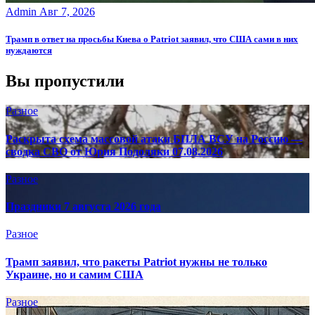
Admin
Авг 7, 2026
Трамп в ответ на просьбы Киева о Patriot заявил, что США сами в них
нуждаются
Вы пропустили
Разное
Раскрыта схема массовой атаки БПЛА ВСУ на Россию —
сводка СВО от Юрия Подоляки 07.08.2026
Разное
Праздники 7 августа 2026 года
Разное
Трамп заявил, что ракеты Patriot нужны не только
Украине, но и самим США
Разное