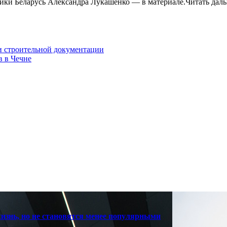
лики Беларусь Александра Лукашенко — в материале.Читать дал
и строительной документации
в в Чечне
знь, но не становятся менее популярными