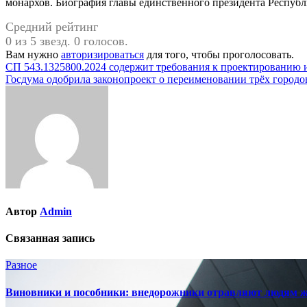
монархов. Биография главы единственного президента Респуб
Средний рейтинг
0 из 5 звезд. 0 голосов.
Вам нужно
авторизироваться
для того, чтобы проголосовать.
Навигация
СП 543.1325800.2024 содержит требования к проектированию 
Госдума одобрила законопроект о переименовании трёх городо
по
записям
Автор
Admin
Связанная запись
Разное
Виновники и пособники: внедорожники отравляют людям жи