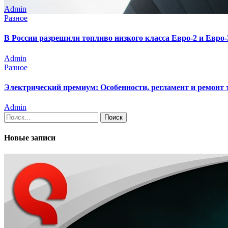
Admin
Разное
В России разрешили топливо низкого класса Евро-2 и Евро-3
Admin
Разное
Электрический премиум: Особенности, регламент и ремонт
Admin
Найти:
Новые записи