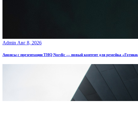
Admin
Авг 8, 2026
Анонсы с презентации THQ Nordic — новый контент для ремейка «Готики», 