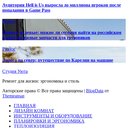
Аудитория Hell is Us выросла до миллиона игроков после
попадания в Game Pass
Разное
Привет, нулевые: можно ли сегодня найти на российском
рынке надежные запчасти для грузовиков
Разное
Дорога на север: путешествие по Карелии на машине
Студия Уюта
Ремонт для жизни: эргономика и стиль
Авторские права © Все права защищены
|
BlogData
от
Themeansar
.
ГЛАВНАЯ
ДИЗАЙН КОМНАТ
ИНСТРУМЕНТЫ И ОБОРУДОВАНИЕ
ПЛАНИРОВКИ И ЭРГОНОМИКА
ТЕПЛОИЗОЛЯЦИЯ