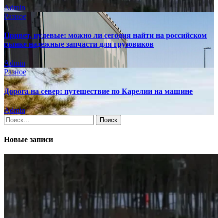
Admin
Разное
Привет, нулевые: можно ли сегодня найти на российском
рынке надежные запчасти для грузовиков
Admin
Разное
Дорога на север: путешествие по Карелии на машине
Admin
Найти:
Новые записи