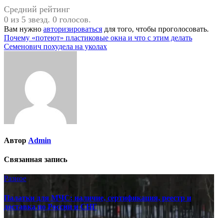
Средний рейтинг
0 из 5 звезд. 0 голосов.
Вам нужно
авторизироваться
для того, чтобы проголосовать.
Навигация
Почему «потеют» пластиковые окна и что с этим делать
Семенович похудела на уколах
по
записям
Автор
Admin
Связанная запись
Разное
Палатки для МЧС: наличие, сертификация, реестр и
доставка по России и СНГ