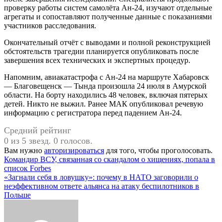
проверку работы систем самолёта Ан-24, изучают отдельные
агрегаты и сопоставляют полученные данные с показаниями
участников расследования.
Окончательный отчёт с выводами и полной реконструкцией
обстоятельств трагедии планируется опубликовать после
завершения всех технических и экспертных процедур.
Напомним, авиакатастрофа с Ан-24 на маршруте Хабаровск
— Благовещенск — Тында произошла 24 июля в Амурской
области. На борту находились 48 человек, включая пятерых
детей. Никто не выжил. Ранее МАК опубликовал речевую
информацию с регистратора перед падением Ан-24.
Средний рейтинг
0 из 5 звезд. 0 голосов.
Вам нужно
авторизироваться
для того, чтобы проголосовать.
Навигация
Командир ВСУ, связанная со скандалом о хищениях, попала в
список Forbes
по
«Загнали себя в ловушку»: почему в НАТО заговорили о
записям
неэффективном ответе альянса на атаку беспилотников в
Польше