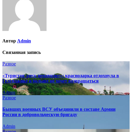
Автор
Admin
Связанная запись
Разное
«Туристов здесь ненавидят»: краснодарка отдохнула в
Геленджике и больше не хочет возвращаться
Admin
Разное
Бывших военных ВСУ объединили в составе Армии
России в добровольческую бригаду
Admin
Разное