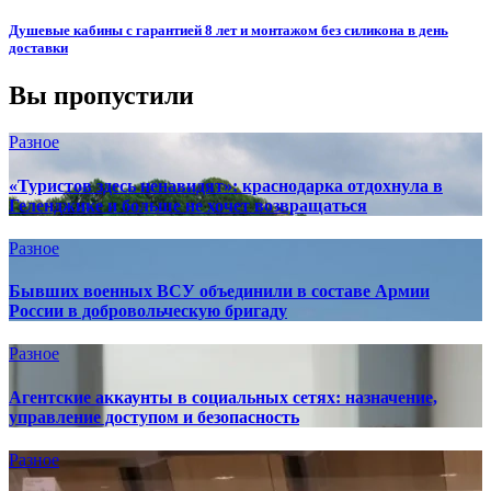
Душевые кабины с гарантией 8 лет и монтажом без силикона в день
доставки
Вы пропустили
Разное
«Туристов здесь ненавидят»: краснодарка отдохнула в
Геленджике и больше не хочет возвращаться
Разное
Бывших военных ВСУ объединили в составе Армии
России в добровольческую бригаду
Разное
Агентские аккаунты в социальных сетях: назначение,
управление доступом и безопасность
Разное