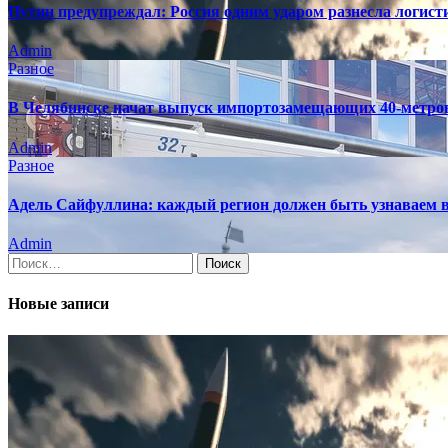
Путин предупреждал: Россия одним ударом разнесла логис
Admin
Разное
В Челябинске начат выпуск импортозамещающих 40-метро
Admin
Разное
Адель Сайфуллина: каждый регион должен быть узнаваем в
Admin
Найти:
Новые записи