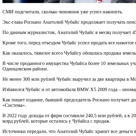
СМИ подсчитали, сколько чиновник уже успел накопить.
Экс-глава Роснано Анатолий Чубайс продолжает получать пенс
По данным журналистов, Анатолий Чубайс в месяц получает 450 
Кроме того, перед отъездом Чубайс успел продать все нажитое 
Как оказалось, тяжелее всего Чубайсу обошлась продажа земел
В числе проданного имущества Чубайса более 10 земельных уча
Одинцовском районе.
Не менее 300 млн рублей Чубайс выручил за две квартиры в Мос
Избавился Чубайс и от автомобиля BMW Х5 2009 года – иномар
Как пишет издание, бывший председатель Роснано получает д
«Система».
В 2022 году доходы от фирм составили 240,5 млн рублей, а в 20
млрд рублей, которые остались у Чубайса с продаж.
Источники передали, что Анатолий Чубайс хранит все деньги в 