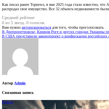
Как писал ранее Topnews, в мае 2025 года стало известно, что
распродал свое имущество. Все 32 объекта недвижимости были
Средний рейтинг
0 из 5 звезд. 0 голосов.
Вам нужно
авторизироваться
для того, чтобы проголосовать.
Навигация
В Днепропетровске, Кривом Роге и других городах Украины п
В США представили законопроект о конфискации российских 
по
записям
Автор
Admin
Связанная запись
Разное