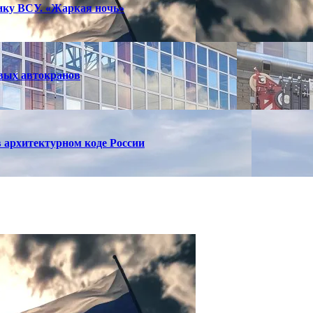
тику ВСУ. «Жаркая ночь»
вых автокранов
 архитектурном коде России