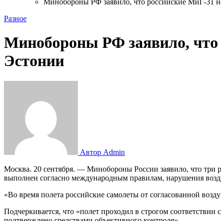
Минобороны РФ заявило, что российские МиГ-31 н
Разное
Минобороны РФ заявило, что 
Эстонии
Автор Admin
Москва. 20 сентября. — Минобороны России заявило, что три российских истребителя МиГ-31 совершили в пятницу плановый перелет из Карелии в Калининградскую область, полет
выполнен согласно международным правилам, нарушения возд
«Во время полета российские самолеты от согласованной воз
Подчеркивается, что «полет проходил в строгом соответствии
подтверждено средствами объективного контроля».