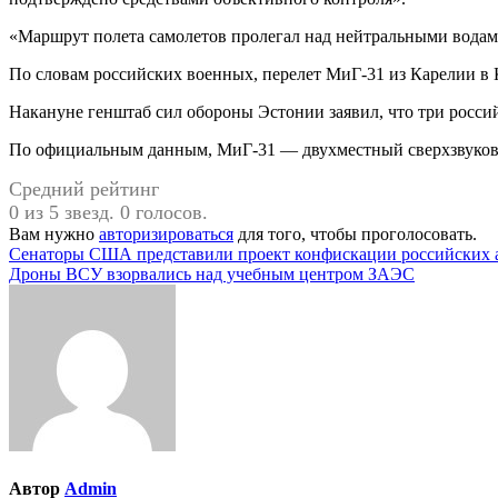
«Маршрут полета самолетов пролегал над нейтральными водами
По словам российских военных, перелет МиГ-31 из Карелии в
Накануне генштаб сил обороны Эстонии заявил, что три росси
По официальным данным, МиГ-31 — двухместный сверхзвуково
Средний рейтинг
0 из 5 звезд. 0 голосов.
Вам нужно
авторизироваться
для того, чтобы проголосовать.
Навигация
Сенаторы США представили проект конфискации российских 
Дроны ВСУ взорвались над учебным центром ЗАЭС
по
записям
Автор
Admin