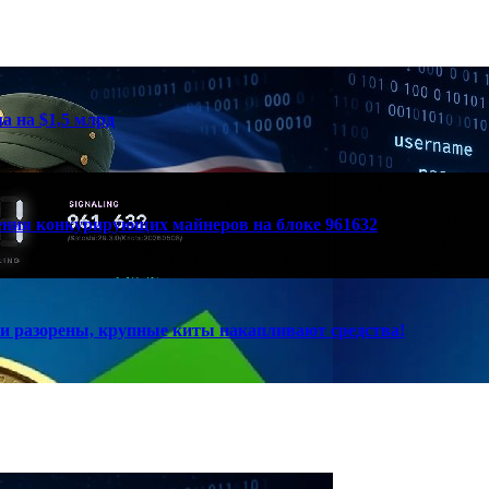
а на $1,5 млрд
вения конкурирующих майнеров на блоке 961632
и разорены, крупные киты накапливают средства!