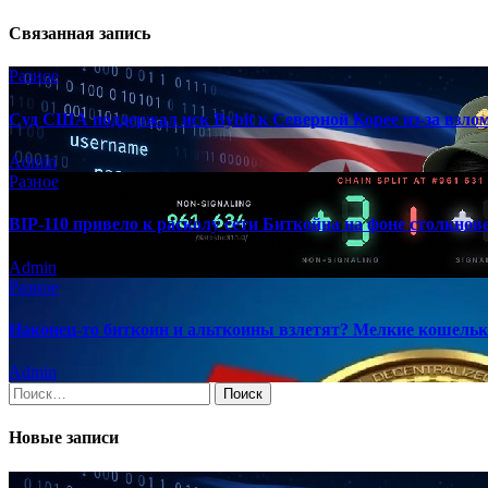
Связанная запись
Разное
Суд США поддержал иск Bybit к Северной Корее из-за взлом
Admin
Разное
BIP-110 привело к расколу сети Биткойна на фоне столкно
Admin
Разное
Наконец-то биткоин и альткоины взлетят? Мелкие кошельк
Admin
Найти:
Новые записи