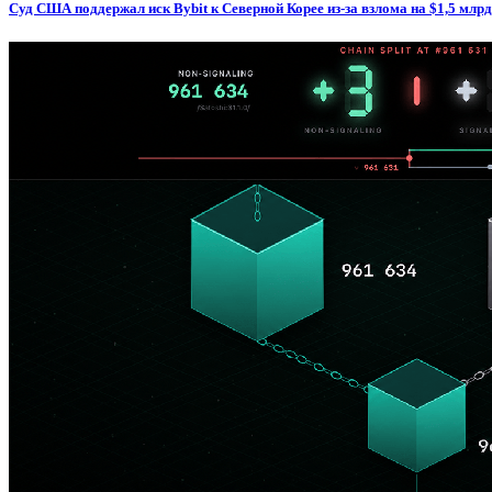
Суд США поддержал иск Bybit к Северной Корее из-за взлома на $1,5 млрд