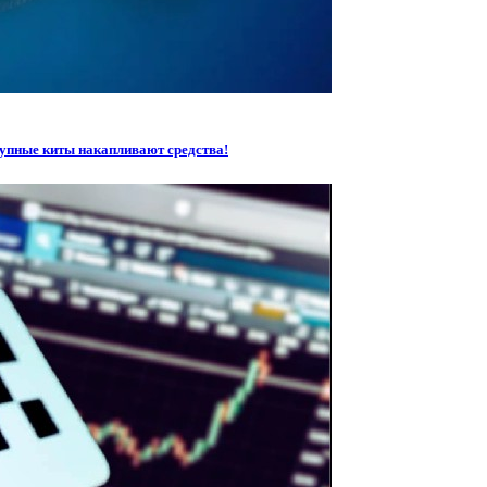
рупные киты накапливают средства!