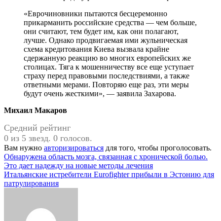
«Еврочиновники пытаются бесцеремонно
прикарманить российские средства — чем больше,
они считают, тем будет им, как они полагают,
лучше. Однако продвигаемая ими жульническая
схема кредитования Киева вызвала крайне
сдержанную реакцию во многих европейских же
столицах. Тяга к мошенничеству все еще уступает
страху перед правовыми последствиями, а также
ответными мерами. Повторяю еще раз, эти меры
будут очень жесткими», — заявила Захарова.
Михаил Макаров
Средний рейтинг
0 из 5 звезд. 0 голосов.
Вам нужно
авторизироваться
для того, чтобы проголосовать.
Навигация
Обнаружена область мозга, связанная с хронической болью.
Это дает надежду на новые методы лечения
по
Итальянские истребители Eurofighter прибыли в Эстонию для
записям
патрулирования