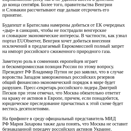
до конца сентября. Более того, правительства Венгрии
и Словакии рассчитывают еще дальше отсрочить его
принятие.
Будапешт и Братислава намерены добиться от ЕК очередных
«дыр» в санкциях, чтобы не пострадали венгерские
и словацкие экономические интересы. В частности, как узнал
портал EUObserver, Венгрия хочет добиться внесения
исключений в предлагаемый Еврокомиссией полный запрет
на импорт российского сжиженного природного газа.
Заметную роль в сомнениях европейцев играет
и бескомпромиссная позиция России по этому вопросу.
Президент РФ Владимир Путин не раз заявлял, что в случае
воровства Западом замороженных российских резервов
общий финансово-экономический порядок в мире будет
разрушен. Пресс-секретарь российского лидера Дмитрий
Песков при этом отмечал, что Москва обязательно ответит
на кражу ее активов в Европе, причем, если понадобится,
юридическое преследование причастных к этой схеме будет
вестись десятилетиями.
На брифинге в среду официальный представитель МИД
РФ Мария Захарова также дала понять, что Москва не оставит
безнаказанной передачу российских активов Украине.