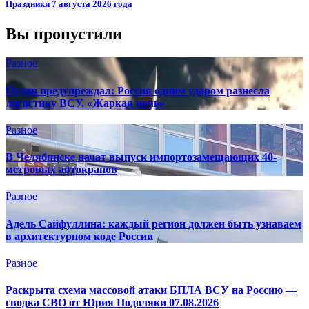
Праздники 7 августа 2026 года
Вы пропустили
Разное
Путин предупреждал: Россия одним ударом разнесла
логистику ВСУ. «Жаркая ночь»
Разное
В Челябинске начат выпуск импортозамещающих 40-
метровых автокранов
Разное
Адель Сайфуллина: каждый регион должен быть узнаваем
в архитектурном коде России
Разное
Раскрыта схема массовой атаки БПЛА ВСУ на Россию —
сводка СВО от Юрия Подоляки 07.08.2026