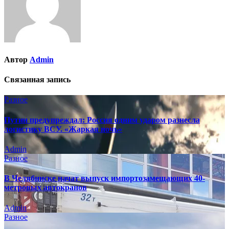
Автор
Admin
Связанная запись
Разное
Путин предупреждал: Россия одним ударом разнесла
логистику ВСУ. «Жаркая ночь»
Admin
Разное
В Челябинске начат выпуск импортозамещающих 40-
метровых автокранов
Admin
Разное