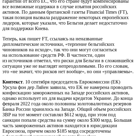
гарантий от всего ЕС, что его стране будут компенсированы
все возможные издержки в случае изъятия российских
активов. По данным британской газеты Financial Times (FT),
такая позиция вызвала раздражение некоторых европейских
лидеров, которые указали, что Бельгия делает недостаточно
для поддержки Киева.
Теперь, как пишет FT, ссылаясь на неназванные
дипломатические источники, «терпение бельгийских
чиновников на исходе», так что они могут согласиться
на использование средств РФ. В частности, один
из источников отметил, что риски для Бельгии в сложившейся
ситуации уже не выглядят непреодолимыми. По его словам,
это «не значит, что рисков нет вообще», но они «управляемы».
Контекст
. 10 сентября председатель Еврокомиссии (ЕК)
Урсула фон дер Ляйен заявила, что ЕК не намерена проводить
конфискацию замороженных на Западе российских активов,
однако использует их для выдачи кредитов Украине. До конца
февраля 2022 года около половины золотовалютных резервов
Банка России хранилось на Западе. Общий объем российских
ЗВР на тот момент составлял $612 млрд, при этом под
санкции попали средства на сумму около $300 млрд. Большая
часть замороженных активов находится в юрисдикции
Евросоюза, причем около $185 млрд сосредоточены