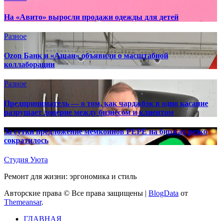
На «Авито» выросли продажи одежды для детей
Разное
Ozon Банк и «Ашан» объявили о масштабной
коллаборации
Разное
Предприниматель — о том, как чарджбэк в одно касание
разрушает доверие между бизнесом и клиентом
За сутки предложение мемкоинов PEPE на биржах резко
сократилось
Студия Уюта
Ремонт для жизни: эргономика и стиль
Авторские права © Все права защищены
|
BlogData
от
Themeansar
.
ГЛАВНАЯ