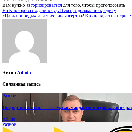
Вам нужно
авторизироваться
для того, чтобы проголосовать.
Навигация
На Киркорова подали в суд: Певец задолжал по кредиту
«Царь природы» или трусливая жертва? Кто нападал на первых
по
записям
Автор
Admin
Связанная запись
Разное
Предприниматель — о том, как чарджбэк в одно касание ра
Admin
Разное