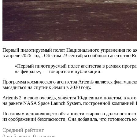
Первый пилотируемый полет Национального управления по аэро
в апреле 2026 года. Об этом 23 сентября сообщило агентство R
«Первый пилотируемый полет агентства в рамках программы Artemis — облет Луны и возвращение обратно — запланирован на апрель и потенциально может быть перенесен
на февраль», — говорится в публикации.
Программа космического агентства Artemis является флагманс
высадиться на спутник Земли в 2030 году.
Artemis 2, в свою очередь, является 10-дневным полетом, в ко
на ракете NASA Space Launch System, построенной компанией 
По словам исполняющего обязанности старшего должностного
из соображений безопасности. Она добавила, что готовность к
Средний рейтинг
0 из 5 звезд. 0 голосов.