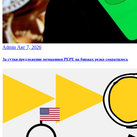
Admin
Авг 7, 2026
За сутки предложение мемкоинов PEPE на биржах резко сократилось