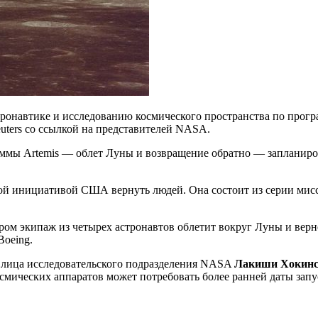
навтике и исследованию космического пространства по програм
euters со ссылкой на представителей NASA.
кой инициативой США вернуть людей. Она состоит из серии мисс
тором экипаж из четырех астронавтов облетит вокруг Луны и вер
Boeing.
 лица исследовательского подразделения NASA
Лакиши Хокин
осмических аппаратов может потребовать более ранней даты запу