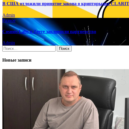
В США отложили принятие закона о крипторынке CLARITY
Admin
Разное
Cosmos Labs и Zeeve заключили партнерство
Admin
Найти:
Новые записи