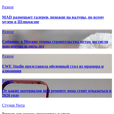
Разное
MAD размещает галереи, похожие на валуны, по всему
музею в Шэньчжэне
Разное
Собянин: в Москве темпы строительства метро достигли
максимума за пять лет
Разное
EWE Studio представила обеденный стол из мрамора и
алюминия
Разное
От каких материалов при ремонте дома стоит отказаться в
2026 году
Студия Уюта
Ремонт для жизни: эргономика и стиль