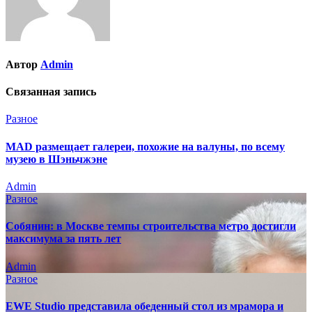
Автор
Admin
Связанная запись
Разное
MAD размещает галереи, похожие на валуны, по всему
музею в Шэньчжэне
Admin
Разное
Собянин: в Москве темпы строительства метро достигли
максимума за пять лет
Admin
Разное
EWE Studio представила обеденный стол из мрамора и