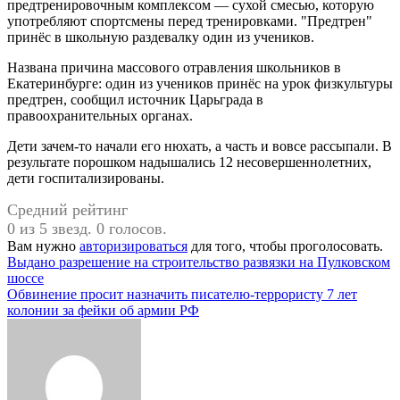
предтренировочным комплексом — сухой смесью, которую
употребляют спортсмены перед тренировками. "Предтрен"
принёс в школьную раздевалку один из учеников.
Названа причина массового отравления школьников в
Екатеринбурге: один из учеников принёс на урок физкультуры
предтрен, сообщил источник Царьграда в
правоохранительных органах.
Дети зачем-то начали его нюхать, а часть и вовсе рассыпали. В
результате порошком надышались 12 несовершеннолетних,
дети госпитализированы.
Средний рейтинг
0 из 5 звезд. 0 голосов.
Вам нужно
авторизироваться
для того, чтобы проголосовать.
Навигация
Выдано разрешение на строительство развязки на Пулковском
шоссе
по
Обвинение просит назначить писателю-террористу 7 лет
записям
колонии за фейки об армии РФ