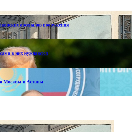
риканских арсеналов вооружения
 сами в них нуждаются
ия Москвы и Астаны