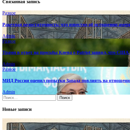
Связанная запись
Разное
Ракетная недостаточность: что известно об истощении аме
Admin
Разное
Трамп в ответ на просьбы Киева о Patriot заявил, что США
Admin
Разное
МИД России оценил попытки Запада повлиять на отношен
Admin
Найти:
Новые записи