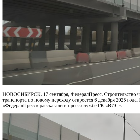
НОВОСИБИРСК, 17 сентября, ФедералПресс. Строительство четвертого моста через Обь в Новосибирске вышло на финишную прямую. Согласно официальным данным, движение
транспорта по новому переходу откроется 6 декабря 2025 года.
«ФедералПресс» рассказали в пресс-службе ГК «ВИС».