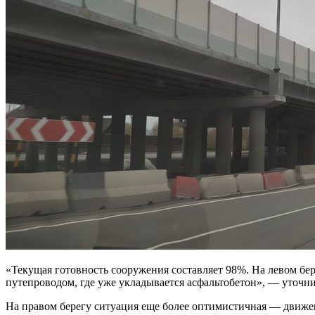
«Текущая готовность сооружения составляет 98%. На левом бер
путепроводом, где уже укладывается асфальтобетон», — уточн
На правом берегу ситуация еще более оптимистичная — движени