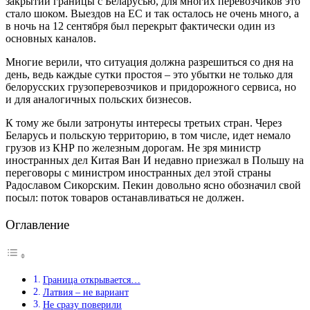
закрытии границы с Беларусью, для многих перевозчиков это
стало шоком. Выездов на ЕС и так осталось не очень много, а
в ночь на 12 сентября был перекрыт фактически один из
основных каналов.
Многие верили, что ситуация должна разрешиться со дня на
день, ведь каждые сутки простоя – это убытки не только для
белорусских грузоперевозчиков и придорожного сервиса, но
и для аналогичных польских бизнесов.
К тому же были затронуты интересы третьих стран. Через
Беларусь и польскую территорию, в том числе, идет немало
грузов из КНР по железным дорогам. Не зря министр
иностранных дел Китая Ван И недавно приезжал в Польшу на
переговоры с министром иностранных дел этой страны
Радославом Сикорским. Пекин довольно ясно обозначил свой
посыл: поток товаров останавливаться не должен.
Оглавление
Граница открывается…
Латвия – не вариант
Не сразу поверили