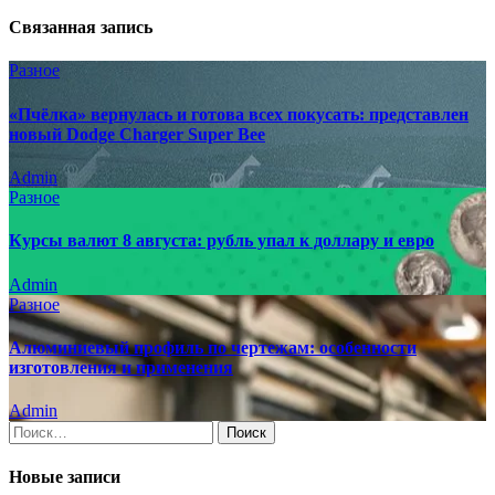
Связанная запись
Разное
«Пчёлка» вернулась и готова всех покусать: представлен
новый Dodge Charger Super Bee
Admin
Разное
Курсы валют 8 августа: рубль упал к доллару и евро
Admin
Разное
Алюминиевый профиль по чертежам: особенности
изготовления и применения
Admin
Найти:
Новые записи