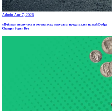
Admin
Авг 7, 2026
«Пчёлка» вернулась и готова всех покусать: представлен новый Dodge
Charger Super Bee