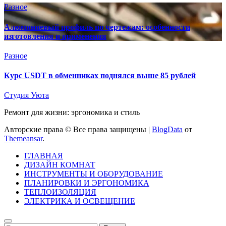
Разное
Алюминиевый профиль по чертежам: особенности
изготовления и применения
Разное
Курс USDT в обменниках поднялся выше 85 рублей
Студия Уюта
Ремонт для жизни: эргономика и стиль
Авторские права © Все права защищены
|
BlogData
от
Themeansar
.
ГЛАВНАЯ
ДИЗАЙН КОМНАТ
ИНСТРУМЕНТЫ И ОБОРУДОВАНИЕ
ПЛАНИРОВКИ И ЭРГОНОМИКА
ТЕПЛОИЗОЛЯЦИЯ
ЭЛЕКТРИКА И ОСВЕЩЕНИЕ