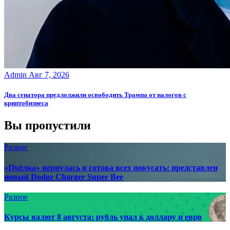
Admin
Авг 7, 2026
Два сенатора предлолжили освободить Трампа от налогов с
криптобизнеса
Вы пропустили
Разное
«Пчёлка» вернулась и готова всех покусать: представлен
новый Dodge Charger Super Bee
Разное
Курсы валют 8 августа: рубль упал к доллару и евро